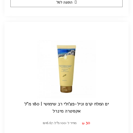
הוספה לסל
ים המלח קרם וניל-פצ'ולי רב שימושי | 180 מ"ל
אקסטרה מינרל
30
מחיר ל-100 מ"ל: ₪16.67
₪