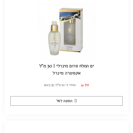
ים המלח סרום מינרלי | 30 מ"ל
אקסטרה מינרל
70
מחיר ל-10 מ"ל: ₪23.33
₪
הוספה לסל