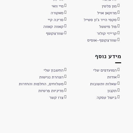
מון פלטין
מיי וואי
מרוקאן אויל
סאקורה
סקסי הייר ג'ון סטייל
סרינה קיי
פול מיטשל
קאווה קאווה
קרייזי קולור
שוורצקופף
שוורצקופף-אוסיס
מידע נוסף
המועדפים שלי
החשבון שלי
אודות
הצהרת נגישות
שאלות ותשובות
משלוחים, החלפות והחזרות
תקנון
מדיניות פרטיות
ביטול עסקה
צרו קשר