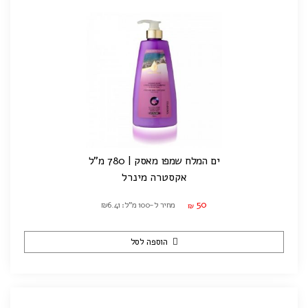
ים המלח שמפו מאסק | 780 מ"ל
אקסטרה מינרל
50
מחיר ל-100 מ"ל: ₪6.41
₪
הוספה לסל