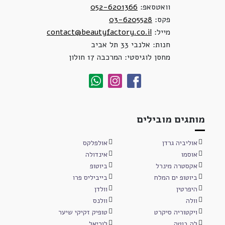
וואטסאפ:
052-6201366
פקס:
03-6205528
מייל:
contact@beautyfactory.co.il
חנות: אלנבי 33 תל אביב
מחסן לוגיסטי: המרכבה 17 חולון
מותגים מובילים
אוליביה גרדן
אולפלקס
אוסמו
אינדולה
אקסטרה מינרל
ביוטופ
ביוטופ ים המלח
בייביליס פרו
היפרטין
וולדן
וולה
וולנס
ויקטוריה סיקרט
טופיק זקיקי שיער
לה בוטה
לוריאל