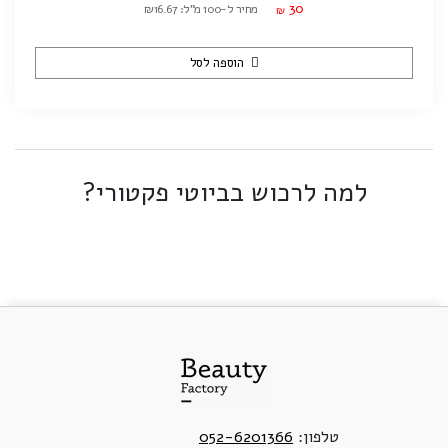
30
מחיר ל-100 מ"ל: ₪16.67
₪
הוספה לסל
למה לרכוש בביוטי פקטורי?
טלפון:
052-6201366