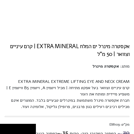
אקסטרה מינרל ים המלח EXTRA MINERAL | קרם עיניים
וצוואר | 50 מ"ל
מותג:
אקסטרה מינרל
EXTRA MINERAL EXTREME LIFTING EYE AND NECK CREAM
קרם עיניים וצוואר בעל אפקט מתיחה | מכיל ויטמין A, ויטמין B5 וויטמין E |
משפיע מיידית ומותח את העור
חברת אקסטרה מינרל משתמשת במינרלים טבעיים בלבד. המוצרים אינם
מכילים רכיבים רעילים כגון פרבנים, פרופילן גליקול, אלומינה ועוד.
מק"ט: EM109
35
70
המחיר המקורי היה: ₪70.
המחיר הנוכחי הוא: ₪35.