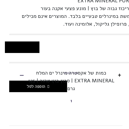
EXTRA MINERAL PUR
יכוז גבוה של בוץ | מונע פצעי אקנה בעור
ת במינרלים טבעיים בלבד. המוצרים אינם מכילים
פרופילן גליקול, אלומינה ועוד.
-
כמות של אקסטרה מינרל ים המלח
+
בחרו כמות
EXTRA MINERAL | סבון בוץ טהור | 125
הוספה לסל
גרם