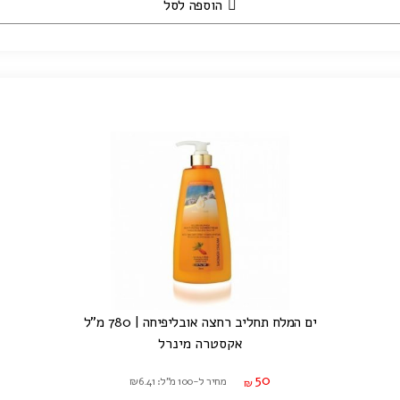
הוספה לסל
ים המלח תחליב רחצה אובליפיחה | 780 מ"ל
אקסטרה מינרל
50
מחיר ל-100 מ"ל: ₪6.41
₪