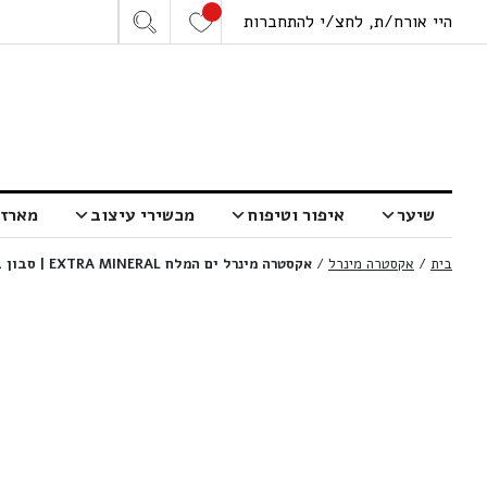
היי אורח/ת, לחצ/י להתחברות
שיער
איפור וטיפוח
מכשירי עיצוב
מארזי
בית
/
אקסטרה מינרל
/
אקסטרה מינרל ים המלח EXTRA MINERAL | סבון בוץ טהור | 125 גרם