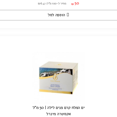
50
מחיר ל-100 מ"ל: ₪6.41
₪
הוספה לסל
ים המלח קרם פנים לילה | 50 מ"ל
אקסטרה מינרל