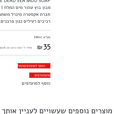
E DEAD SEA MUD SOAP
סבון בוץ טהור מים המלח | ר
חברת אקסטרה מינרל משתמש
רכיבים רעילים כגון פרבנים, 
מק"ט: EM117
35
₪
מחיר ל-100 גרם: ₪28.00
הוסף למועדפים
הסר
מהמועדפים
הוסף למועדפים
מוצרים נוספים שעשויים לעניין אותך