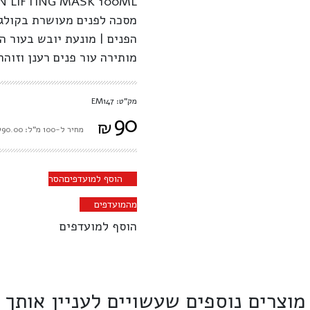
N LIFTING MASK 100ML
הפנים | מונעת יובש בעור ה
מותירה עור פנים רענן וזוהר
מק"ט: EM147
90
₪
מחיר ל-100 מ"ל: ₪90.00
הוסף למועדפים
הסר
מהמועדפים
הוסף למועדפים
מוצרים נוספים שעשויים לעניין אותך