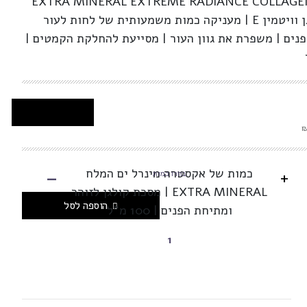
EXTRA MINERAL EXTREME RADIANCE COLLAGE
מסכה לפנים מעושרת בקולגן וויטמין E | מעניקה כמות משמעותית של לחות לעור
פנים | משפרת את גוון העור | מסייעת להחלקת הקמטים |
-
כמות של אקסטרה מינרל ים המלח
+
בחרו כמות
EXTRA MINERAL | מסכת קולגן לזוהר
הוספה לסל
ומתיחת הפנים | 100 מ"ל