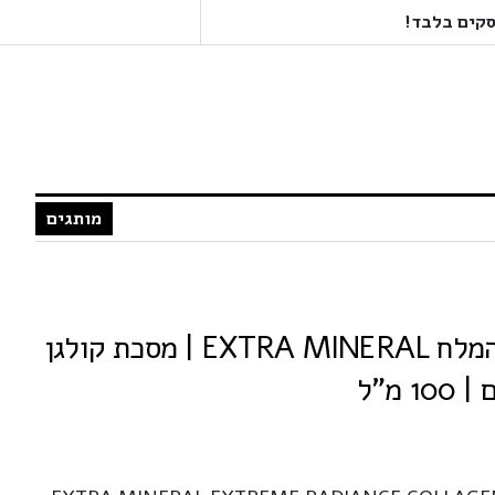
מותגים
אקסטרה מינרל ים המלח EXTRA MINERAL | מסכת קולגן
 מ"ל