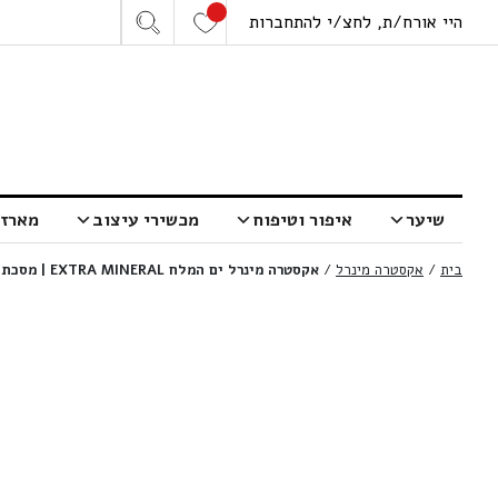
היי אורח/ת, לחצ/י להתחברות
שיער
איפור וטיפוח
מכשירי עיצוב
מארזי
בית
/
אקסטרה מינרל
/
אקסטרה מינרל ים המלח EXTRA MINERAL | מסכת קולגן לזוהר ומתיחת הפנים | 100 מ”ל