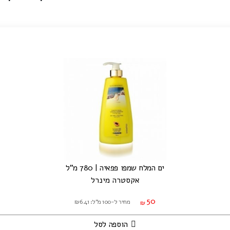
ים המלח שמפו פפאיה | 780 מ"ל
אקסטרה מינרל
50
מחיר ל-100 מ"ל: ₪6.41
₪
הוספה לסל