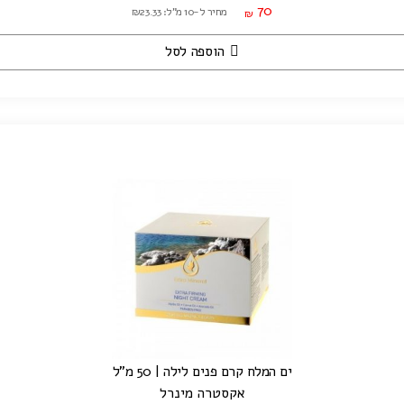
70
מחיר ל-10 מ"ל: ₪23.33
₪
הוספה לסל
ים המלח קרם פנים לילה | 50 מ"ל
אקסטרה מינרל