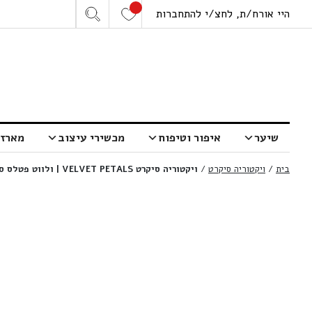
היי אורח/ת, לחצ/י להתחברות
שיער
איפור וטיפוח
מכשירי עיצוב
מארזי
בית
/
ויקטוריה סיקרט
/
ויקטוריה סיקרט VELVET PETALS | ולווט פטלס ספריי גוף | 250 מ”ל