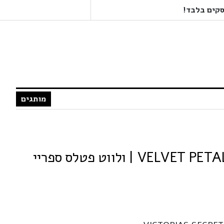
מותגים
ויקטוריה סיקרט VELVET PETALS | ולווט פטלס ספריי