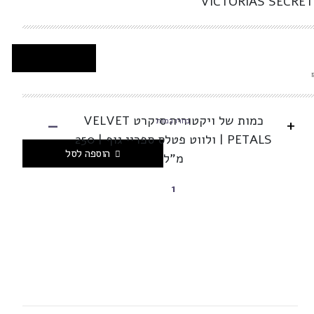
VICTORIAS SECRET
-
כמות של ויקטוריה סיקרט VELVET
+
בחרו כמות
PETALS | ולווט פטלס ספריי גוף | 250
הוספה לסל
מ"ל