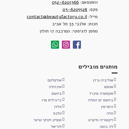
וואטסאפ:
052-6201366
פקס:
03-6205528
מייל:
contact@beautyfactory.co.il
חנות: אלנבי 33 תל אביב
מחסן לוגיסטי: המרכבה 17 חולון
מותגים מובילים
אוליביה גרדן
אולפלקס
אוסמו
אינדולה
אקסטרה מינרל
ביוטופ
ביוטופ ים המלח
בייביליס פרו
היפרטין
וולדן
וולה
וולנס
ויקטוריה סיקרט
טופיק זקיקי שיער
לה בוטה
לוריאל