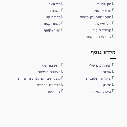
מון פלטין
מיי וואי
מרוקאן אויל
סאקורה
סקסי הייר ג'ון סטייל
סרינה קיי
פול מיטשל
קאווה קאווה
קרייזי קולור
שוורצקופף
שוורצקופף-אוסיס
מידע נוסף
המועדפים שלי
החשבון שלי
אודות
הצהרת נגישות
שאלות ותשובות
משלוחים, החלפות והחזרות
תקנון
מדיניות פרטיות
ביטול עסקה
צרו קשר