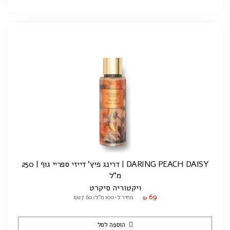
DARING PEACH DAISY | דרינג פיץ' דייזי ספריי גוף | 250
מ"ל
ויקטוריה סיקרט
69
מחיר ל-100 מ"ל: ₪27.60
₪
הוספה לסל