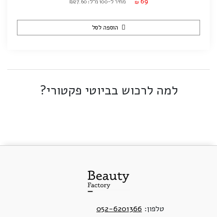
69
מחיר ל-100 מ"ל: ₪27.60
₪
הוספה לסל
למה לרכוש בביוטי פקטורי?
טלפון:
052-6201366