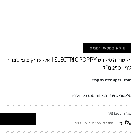
לא במלאי זמנית
ויקטוריה סיקרט ELECTRIC POPPY | אלקטריק פופי ספריי
גוף | 250 מ"ל
מותג:
ויקטוריה סיקרט
אלקטריק פופי בניחוח אגס נקי ועדין
מק"ט: VS6400
69
₪
מחיר ל-100 מ"ל: ₪27.60