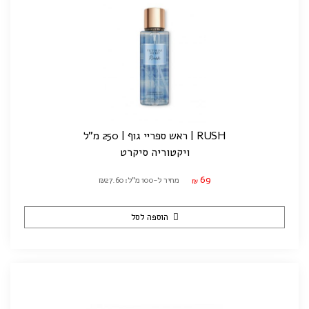
RUSH | ראש ספריי גוף | 250 מ"ל
ויקטוריה סיקרט
69
מחיר ל-100 מ"ל: ₪27.60
₪
הוספה לסל