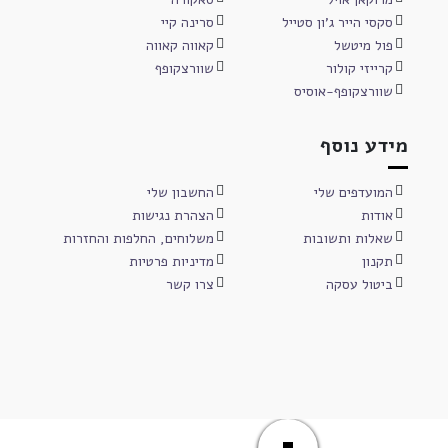
סקסי הייר ג'ון סטייל
סרינה קיי
פול מיטשל
קאווה קאווה
קרייזי קולור
שוורצקופף
שוורצקופף-אוסיס
מידע נוסף
המועדפים שלי
החשבון שלי
אודות
הצהרת נגישות
שאלות ותשובות
משלוחים, החלפות והחזרות
תקנון
מדיניות פרטיות
ביטול עסקה
צרו קשר