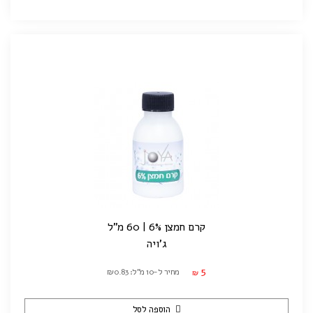
קרם חמצן 6% | 60 מ"ל
ג'ויה
5
מחיר ל-10 מ"ל: ₪0.83
₪
הוספה לסל