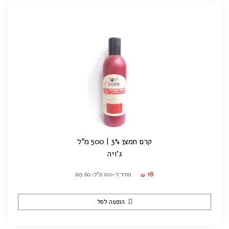
קרם חמצן 3% | 500 מ"ל
ג'ויה
18
מחיר ל-100 מ"ל: ₪3.60
₪
הוספה לסל