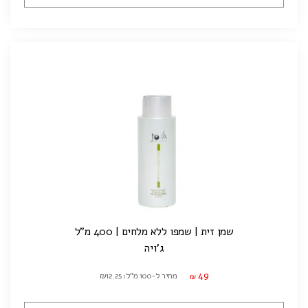
שמן זית | שמפו ללא מלחים | 400 מ"ל
ג'ויה
49
מחיר ל-100 מ"ל: ₪12.25
₪