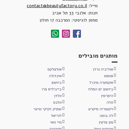
מייל:
contact@beautyfactory.co.il
חנות: אלנבי 33 תל אביב
מחסן לוגיסטי: המרכבה 17 חולון
מותגים מובילים
אוליביה גרדן
אולפלקס
אוסמו
אינדולה
אקסטרה מינרל
ביוטופ
ביוטופ ים המלח
בייביליס פרו
היפרטין
וולדן
וולה
וולנס
ויקטוריה סיקרט
טופיק זקיקי שיער
לה בוטה
לוריאל
מון פלטין
מיי וואי
מרוקאן אויל
סאקורה