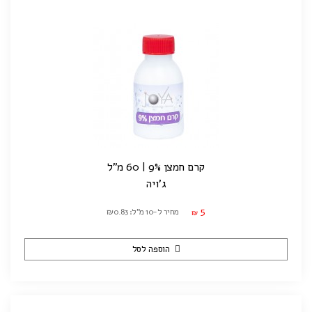
קרם חמצן 9% | 60 מ"ל
ג'ויה
5
מחיר ל-10 מ"ל: ₪0.83
₪
הוספה לסל