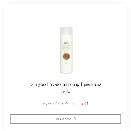
שמן פשתן | קרם לחות לשיער | 500 מ"ל
ג'ויה
45
מחיר ל-100 מ"ל: ₪9.00
₪
הוספה לסל