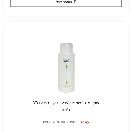
הוספה לסל
שמן זית | שמפו לשיער דק | 400 מ"ל
ג'ויה
45
מחיר ל-100 מ"ל: ₪11.25
₪