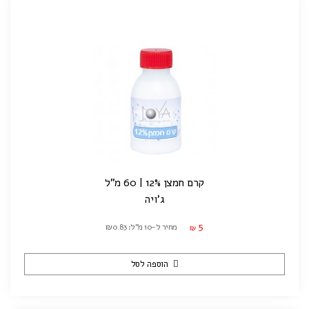
קרם חמצן 12% | 60 מ"ל
ג'ויה
5
מחיר ל-10 מ"ל: ₪0.83
₪
הוספה לסל