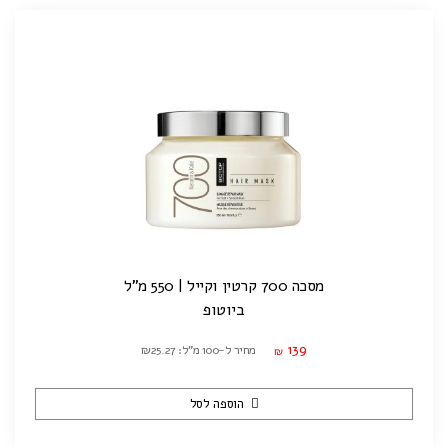
מסכה 700 קרטין וקייל | 550 מ"ל
ביוטופ
139
מחיר ל-100 מ"ל: ₪25.27
₪
הוספה לסל