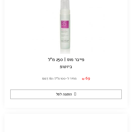
פייבר מוס | 250 מ"ל
ביוטופ
69
מחיר ל-100 מ"ל: ₪27.60
₪
הוספה לסל