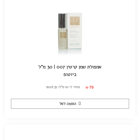
אמפולת שמן קרטין 007 | 30 מ"ל
ביוטופ
79
מחיר ל-10 מ"ל: ₪26.33
₪
הוספה לסל