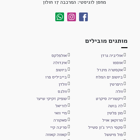
מחסן לוגיסטי: המרכבה 17 חולון
מותגים מובילים
אוליביה גרדן
אולפלקס
אוסמו
אינדולה
אקסטרה מינרל
ביוטופ
ביוטופ ים המלח
בייביליס פרו
היפרטין
וולדן
וולה
וולנס
ויקטוריה סיקרט
טופיק זקיקי שיער
לה בוטה
לוריאל
מון פלטין
מיי וואי
מרוקאן אויל
סאקורה
סקסי הייר ג'ון סטייל
סרינה קיי
פול מיטשל
קאווה קאווה