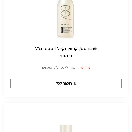
שמפו 700 קרטין וקייל | 1000 מ"ל
ביוטופ
119
מחיר ל-100 מ"ל: ₪11.90
₪
הוספה לסל