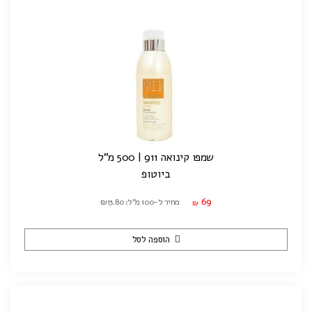
שמפו קינואה 911 | 500 מ"ל
ביוטופ
69
מחיר ל-100 מ"ל: ₪13.80
₪
הוספה לסל