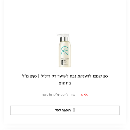
20 שמפו להענקת נפח לשיער דק ודליל | 250 מ"ל
ביוטופ
59
מחיר ל-100 מ"ל: ₪23.60
₪
הוספה לסל