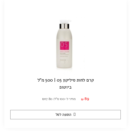
קרם לחות סיליקון 05 | 500 מ"ל
ביוטופ
89
מחיר ל-100 מ"ל: ₪17.80
₪
הוספה לסל