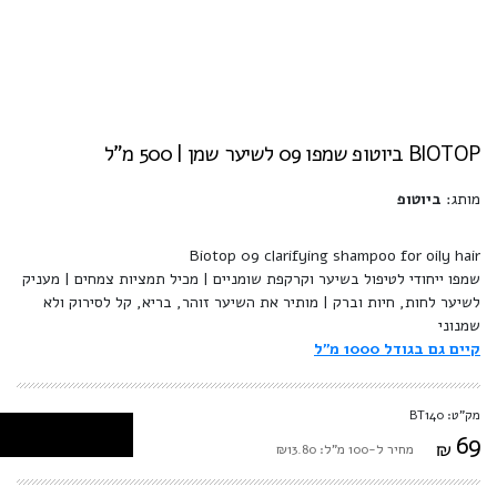
BIOTOP ביוטופ שמפו 09 לשיער שמן | 500 מ"ל
מותג:
ביוטופ
Biotop 09 clarifying shampoo for oily hair
שמפו ייחודי לטיפול בשיער וקרקפת שומניים | מכיל תמציות צמחים | מעניק
לשיער לחות, חיות וברק | מותיר את השיער זוהר, בריא, קל לסירוק ולא
שמנוני
קיים גם בגודל 1000 מ"ל
מק"ט: BT140
69
₪
מחיר ל-100 מ"ל: ₪13.80