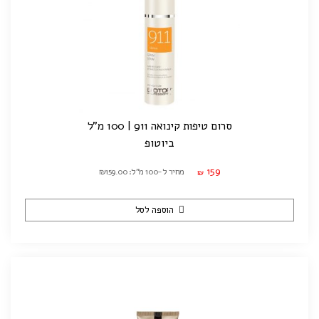
סרום טיפות קינואה 911 | 100 מ"ל
ביוטופ
159
מחיר ל-100 מ"ל: ₪159.00
₪
הוספה לסל