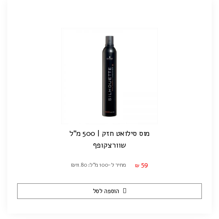
מוס סילואט חזק | 500 מ"ל
שוורצקופף
59
מחיר ל-100 מ"ל: ₪11.80
₪
הוספה לסל