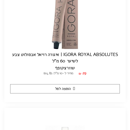
IGORA ROYAL ABSOLUTES | איגורה רויאל אבסולוט צבע
לשיער 60 מ"ל
שוורצקופף
29
מחיר ל-10 מ"ל: ₪4.83
₪
הוספה לסל