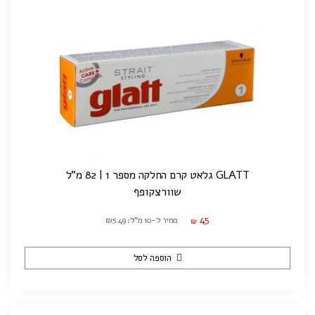
GLATT גלאט קרם החלקה מספר 1 | 82 מ"ל
שוורצקופף
45
מחיר ל-10 מ"ל: ₪5.49
₪
הוספה לסל