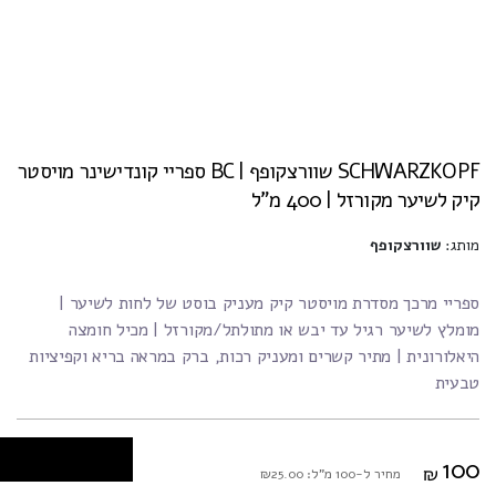
SCHWARZKOPF שוורצקופף | BC ספריי קונדישינר מויסטר
קיק לשיער מקורזל | 400 מ"ל
מותג:
שוורצקופף
ספריי מרכך מסדרת מויסטר קיק מעניק בוסט של לחות לשיער |
מומלץ לשיער רגיל עד יבש או מתולתל/מקורזל | מכיל חומצה
היאלורונית | מתיר קשרים ומעניק רכות, ברק במראה בריא וקפיציות
טבעית
100
₪
מחיר ל-100 מ"ל: ₪25.00