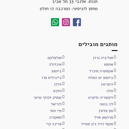
חנות: אלנבי 33 תל אביב
מחסן לוגיסטי: המרכבה 17 חולון
מותגים מובילים
אוליביה גרדן
אולפלקס
אוסמו
אינדולה
אקסטרה מינרל
ביוטופ
ביוטופ ים המלח
בייביליס פרו
היפרטין
וולדן
וולה
וולנס
ויקטוריה סיקרט
טופיק זקיקי שיער
לה בוטה
לוריאל
מון פלטין
מיי וואי
מרוקאן אויל
סאקורה
סקסי הייר ג'ון סטייל
סרינה קיי