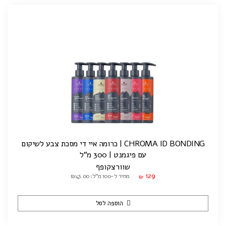
CHROMA ID BONDING | כרומה איי די מסכת צבע לשיקום
עם פיגמנט | 300 מ"ל
שוורצקופף
129
מחיר ל-100 מ"ל: ₪43.00
₪
הוספה לסל