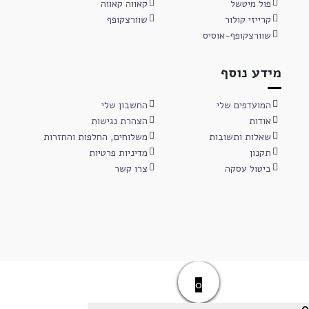
פול מיטשל
קאווה קאווה
קרייזי קולור
שוורצקופף
שוורצקופף-אוסיס
מידע נוסף
המועדפים שלי
החשבון שלי
אודות
הצהרת נגישות
שאלות ותשובות
משלוחים, החלפות והחזרות
תקנון
מדיניות פרטיות
ביטול עסקה
צרו קשר
0
0