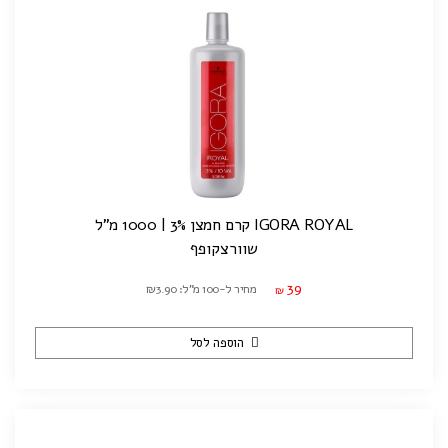
IGORA ROYAL קרם חמצן 3% | 1000 מ"ל
שוורצקופף
39
מחיר ל-100 מ"ל: ₪3.90
₪
הוספה לסל