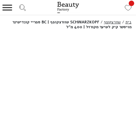
בית
/
שוורצקופף
/
SCHWARZKOPF שוורצקופף | BC ספריי קונדישינר
מויסטר קיק לשיער מקורזל | 400 מ”ל