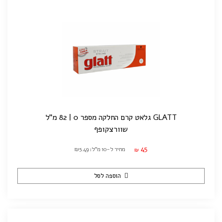
GLATT גלאט קרם החלקה מספר 0 | 82 מ"ל
שוורצקופף
45
מחיר ל-10 מ"ל: ₪5.49
₪
הוספה לסל