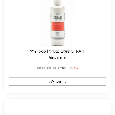
STRAIT תחליב מנטרל | 1000 מ"ל
שוורצקופף
119
מחיר ל-100 מ"ל: ₪11.90
₪
הוספה לסל