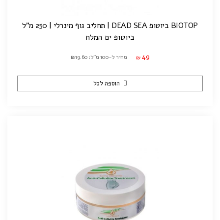
BIOTOP ביוטופ DEAD SEA | תחליב גוף מינרלי | 250 מ"ל
ביוטופ ים המלח
49
מחיר ל-100 מ"ל: ₪19.60
₪
הוספה לסל