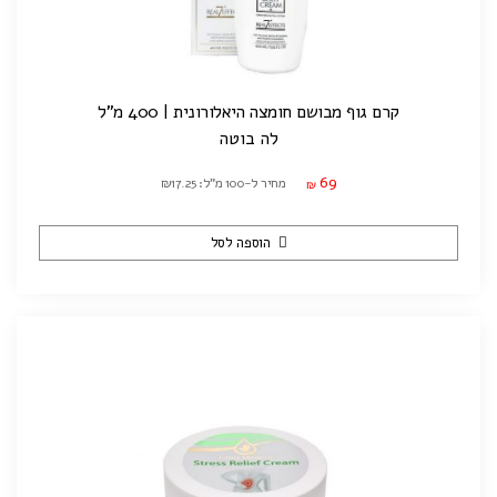
קרם גוף מבושם חומצה היאלורונית | 400 מ"ל
לה בוטה
69
מחיר ל-100 מ"ל: ₪17.25
₪
הוספה לסל