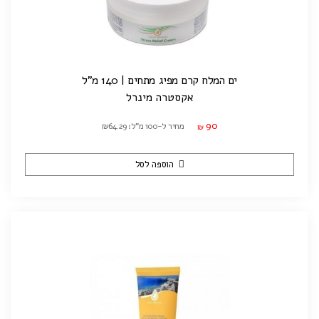
ים המלח קרם מפיג מתחים | 140 מ"ל
אקסטרה מינרל
90
מחיר ל-100 מ"ל: ₪64.29
₪
הוספה לסל