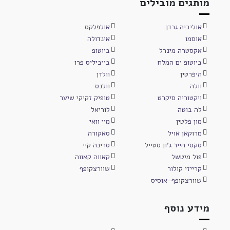
מותגים מובילים
אוליביה גרדן
אולפלקס
אוסמו
אינדולה
אקסטרה מינרל
ביוטופ
ביוטופ ים המלח
בייביליס פרו
היפרטין
וולדן
וולה
וולנס
ויקטוריה סיקרט
טופיק זקיקי שיער
לה בוטה
לוריאל
מון פלטין
מיי וואי
מרוקאן אויל
סאקורה
סקסי הייר ג'ון סטייל
סרינה קיי
פול מיטשל
קאווה קאווה
קרייזי קולור
שוורצקופף
שוורצקופף-אוסיס
מידע נוסף