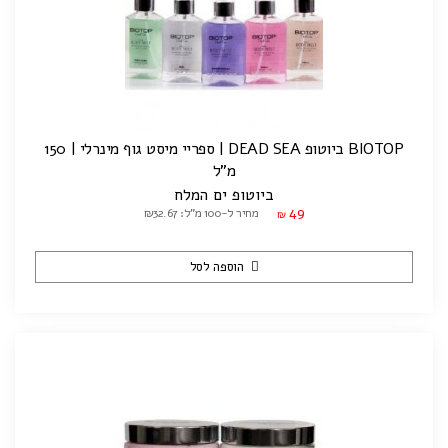
BIOTOP ביוטופ DEAD SEA | ספריי מיסט גוף מינרלי | 150
מ"ל
ביוטופ ים המלח
49
מחיר ל-100 מ"ל: ₪32.67
₪
הוספה לסל