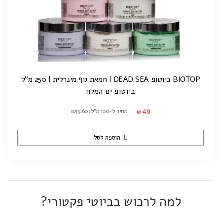
BIOTOP ביוטופ DEAD SEA | חמאת גוף מינרלית | 250 מ"ל
ביוטופ ים המלח
49
מחיר ל-100 מ"ל: ₪19.60
₪
הוספה לסל
למה לרכוש בביוטי פקטורי?