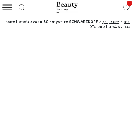
בית
/
שוורצקופף
/
SCHWARZKOPF שוורצקופף BC סקאלפ ג’נסיס | שמפו
נגד קשקשים | 200 מ”ל