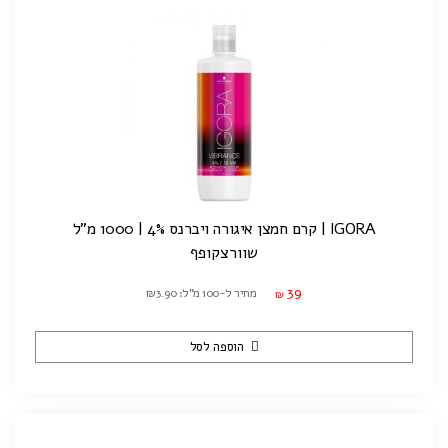
IGORA | קרם חמצן איגורה ויברנס 4% | 1000 מ"ל
שוורצקופף
39
מחיר ל-100 מ"ל: ₪3.90
₪
הוספה לסל