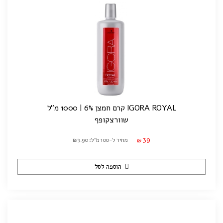
IGORA ROYAL קרם חמצן 6% | 1000 מ"ל
שוורצקופף
39
מחיר ל-100 מ"ל: ₪3.90
₪
הוספה לסל