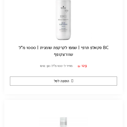
BC סקאלפ תרפי | שמפו לקרקפת שומנית | 1000 מ"ל
שוורצקופף
129
מחיר ל-100 מ"ל: ₪12.90
₪
הוספה לסל