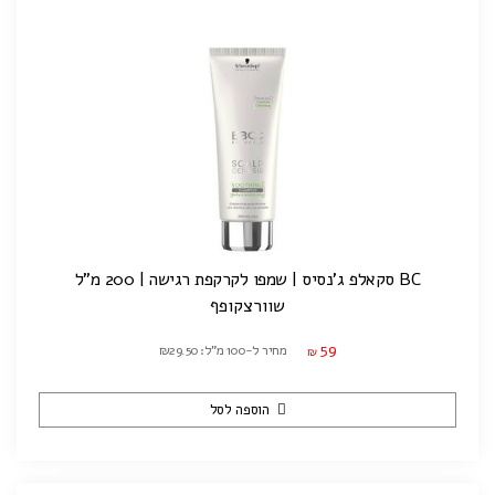
BC סקאלפ ג'נסיס | שמפו לקרקפת רגישה | 200 מ"ל
שוורצקופף
59
מחיר ל-100 מ"ל: ₪29.50
₪
הוספה לסל