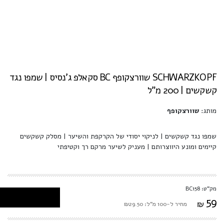
SCHWARZKOPF שוורצקופף BC סקאלפ ג'נסיס | שמפו נגד
קשקשים | 200 מ"ל
מותג:
שוורצקופף
שמפו נגד קשקשים | לניקוי יסודי של הקרקפת והשיער | מסלק קשקשים
קיימים ומונע היווצרותם | מעניק לשיער מרקם רך וקטיפתי
מק"ט: BC158
59
₪
מחיר ל-100 מ"ל: ₪29.50