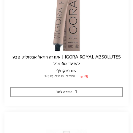
IGORA ROYAL ABSOLUTES | איגורה רויאל אבסולוט צבע
לשיער 60 מ"ל
שוורצקופף
29
מחיר ל-10 מ"ל: ₪4.83
₪
הוספה לסל