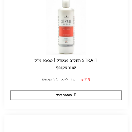
STRAIT תחליב מנטרל | 1000 מ"ל
שוורצקופף
119
מחיר ל-100 מ"ל: ₪11.90
₪
הוספה לסל