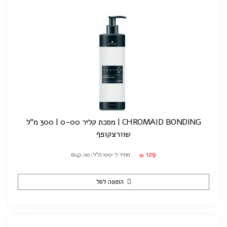
CHROMAID BONDING | מסכת קליר 0-00 | 300 מ"ל
שוורצקופף
129
מחיר ל-100 מ"ל: ₪43.00
₪
הוספה לסל