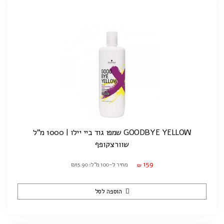
GOODBYE YELLOW שמפו גוד ביי יילו | 1000 מ"ל
שוורצקופף
159
מחיר ל-100 מ"ל: ₪15.90
₪
הוספה לסל