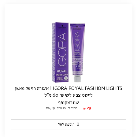
IGORA ROYAL FASHION LIGHTS | איגורה רויאל פאשן
לייטס צבע לשיער 60 מ"ל
שוורצקופף
29
מחיר ל-10 מ"ל: ₪4.83
₪
הוספה לסל