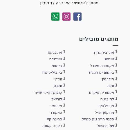
מחסן לוגיסטי: המרכבה 17 חולון
מותגים מובילים
אוליביה גרדן
אולפלקס
אוסמו
אינדולה
אקסטרה מינרל
ביוטופ
ביוטופ ים המלח
בייביליס פרו
היפרטין
וולדן
וולה
וולנס
ויקטוריה סיקרט
טופיק זקיקי שיער
לה בוטה
לוריאל
מון פלטין
מיי וואי
מרוקאן אויל
סאקורה
סקסי הייר ג'ון סטייל
סרינה קיי
פול מיטשל
קאווה קאווה