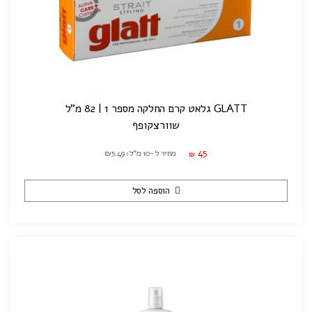
GLATT גלאט קרם החלקה מספר 1 | 82 מ"ל
שוורצקופף
45
מחיר ל-10 מ"ל: ₪5.49
₪
הוספה לסל