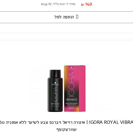
149
מחיר ל-100 מ"ל: ₪49.67
₪
הוספה לסל
IGORA RO | איגורה רויאל ויברנס צבע לשיער ללא אמוניה 60 מ"ל
שוורצקופף