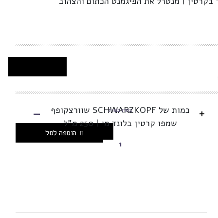
 בקרטין | מנטרל את הפיגמנט הכתום והצהוב
-
כמות של SCHWARZKOPF שוורצקופף
+
בחרו כמות
שמפו קרטין בלונד מי | 250 מ"ל
הוספה לסל