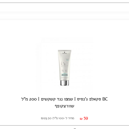
BC סקאלפ ג'נסיס | שמפו נגד קשקשים | 200 מ"ל
שוורצקופף
59
מחיר ל-100 מ"ל: ₪29.50
₪