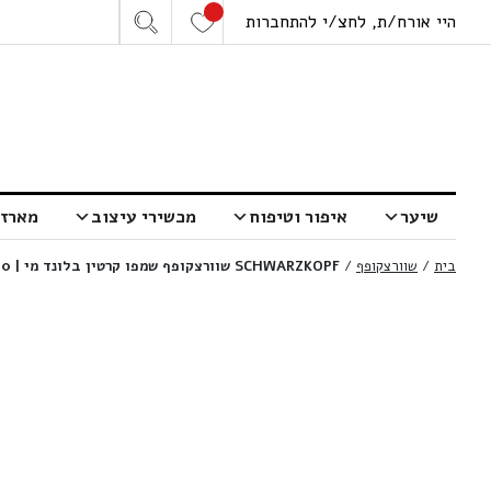
היי אורח/ת, לחצ/י להתחברות
שיער
איפור וטיפוח
מכשירי עיצוב
מארזי
בית
/
שוורצקופף
/
SCHWARZKOPF שוורצקופף שמפו קרטין בלונד מי | 250 מ”ל