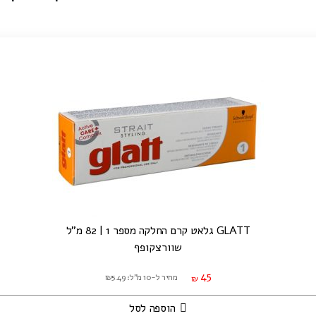
GLATT גלאט קרם החלקה מספר 1 | 82 מ"ל
שוורצקופף
45
מחיר ל-10 מ"ל: ₪5.49
₪
הוספה לסל