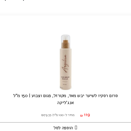
סרום רסקיו לשיער יבש מאד, מקורזל, פגום וצבוע | 150 מ"ל
אנג'ליקה
119
מחיר ל-100 מ"ל: ₪79.33
₪
הוספה לסל