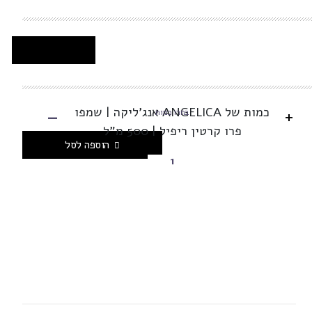
-
כמות של ANGELICA אנג'ליקה | שמפו
+
בחרו כמות
פרו קרטין ריפיל | 500 מ"ל
הוספה לסל