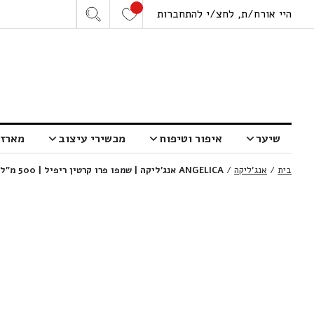
היי אורח/ת, לחצ/י להתחברות
שיער
איפור וטיפוח
מכשירי עיצוב
מארזי
בית
/
אנג'ליקה
/
ANGELICA אנג’ליקה | שמפו פרו קרטין ריפיל | 500 מ”ל