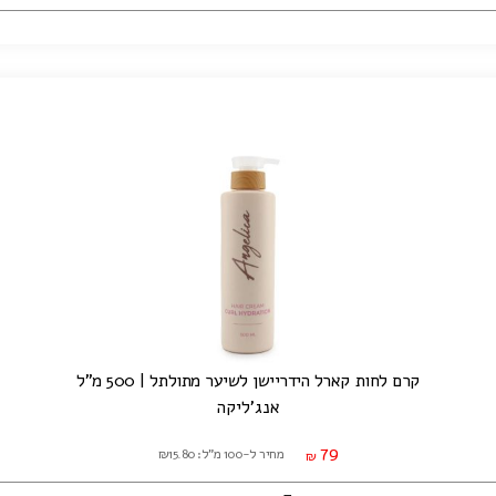
קרם לחות קארל הידריישן לשיער מתולתל | 500 מ"ל
אנג'ליקה
79
מחיר ל-100 מ"ל: ₪15.80
₪