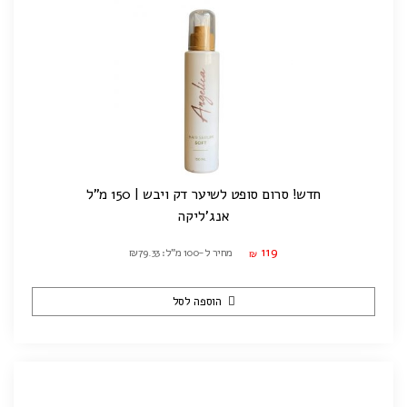
חדש! סרום סופט לשיער דק ויבש | 150 מ"ל
אנג'ליקה
119
מחיר ל-100 מ"ל: ₪79.33
₪
הוספה לסל