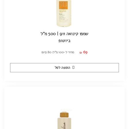
שמפו קינואה 911 | 500 מ"ל
ביוטופ
69
מחיר ל-100 מ"ל: ₪13.80
₪
הוספה לסל