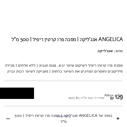
ANGELICA אנג'ליקה | מסכה פרו קרטין ריפיל | 500 מ"ל
מותג:
אנג'ליקה
מסכת פרו קרטין ריפיל לשיקום שיער יבש, פגום וצבוע | ללא מלחים | מכילה
סיליקונים וחומרים המזינים את השיער בלחות | מעניקה לשיער רכות וברק
129
מק"ט: AN101
₪
מחיר ל-100 מ"ל: ₪25.80
-
כמות של ANGELICA אנג'ליקה | מסכה פרו קרטין ריפיל | 500
+
בחרו כמות
מ"ל