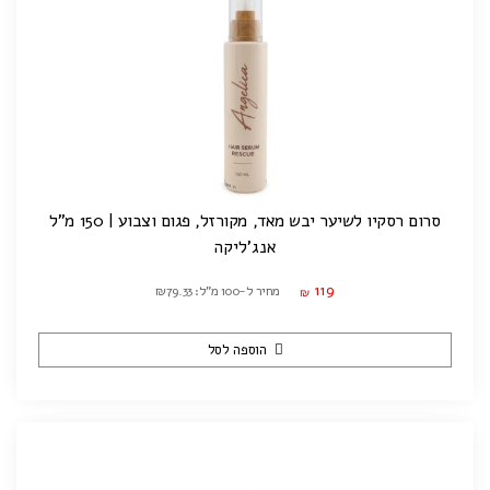
סרום רסקיו לשיער יבש מאד, מקורזל, פגום וצבוע | 150 מ"ל
אנג'ליקה
119
מחיר ל-100 מ"ל: ₪79.33
₪
הוספה לסל