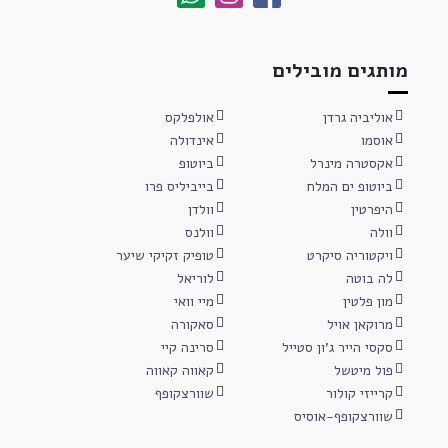
מותגים מובילים
אוליביה גרדן
אולפלקס
אוסמו
אינדולה
אקסטרה מינרל
ביוטופ
ביוטופ ים המלח
בייביליס פרו
היפרטין
וולדן
וולה
וולנס
ויקטוריה סיקרט
טופיק זקיקי שיער
לה בוטה
לוריאל
מון פלטין
מיי וואי
מרוקאן אויל
סאקורה
סקסי הייר ג'ון סטייל
סרינה קיי
פול מיטשל
קאווה קאווה
קרייזי קולור
שוורצקופף
שוורצקופף-אוסיס