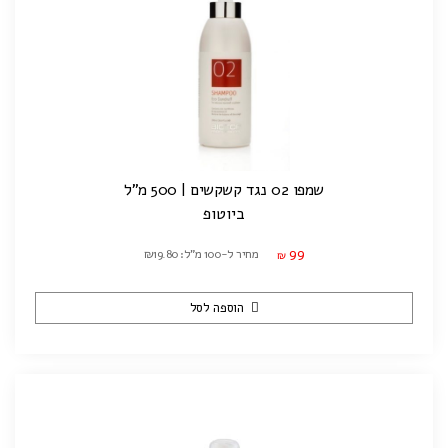
שמפו 02 נגד קשקשים | 500 מ"ל
ביוטופ
99
מחיר ל-100 מ"ל: ₪19.80
₪
הוספה לסל