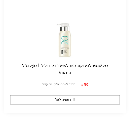
20 שמפו להענקת נפח לשיער דק ודליל | 250 מ"ל
ביוטופ
59
מחיר ל-100 מ"ל: ₪23.60
₪
הוספה לסל