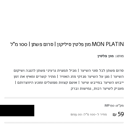
MON PLATIN מון פלטין סיליקון | סרום פשתן | 100 מ"ל
מותג:
מון פלטין
סרום פשתן לכל סוגי השיער | מכיל תמצית גרעיני פשתן להגנה ושיקום
השיער | מגן על השיער מנזקי מזג האוויר | מתיר קשרים ומאיץ את זמן
ייבוש השיער במייבש שיער | אוטם קצוות מפוצלים ומונע היווצרותם |
מעניק לשיער רכות, גמישות וברק
מק"ט: MP130
59
₪
מחיר ל-100 מ"ל: ₪59.00