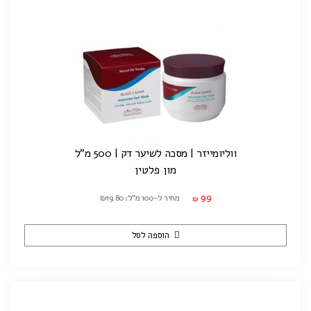
ווליומייזר | מסכה לשיער דק | 500 מ"ל
מון פלטין
99
מחיר ל-100 מ"ל: ₪19.80
₪
הוספה לסל