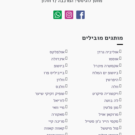
מחסן לוגיסטי: המרכבה 17 חולון
מותגים מובילים
אוליביה גרדן
אולפלקס
אוסמו
אינדולה
אקסטרה מינרל
ביוטופ
ביוטופ ים המלח
בייביליס פרו
היפרטין
וולדן
וולה
וולנס
ויקטוריה סיקרט
טופיק זקיקי שיער
לה בוטה
לוריאל
מון פלטין
מיי וואי
מרוקאן אויל
סאקורה
סקסי הייר ג'ון סטייל
סרינה קיי
פול מיטשל
קאווה קאווה