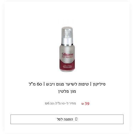
סיליקון | טיפות לשיער פגום ויבש | 60 מ"ל
מון פלטין
39
מחיר ל-10 מ"ל: ₪6.50
₪
הוספה לסל