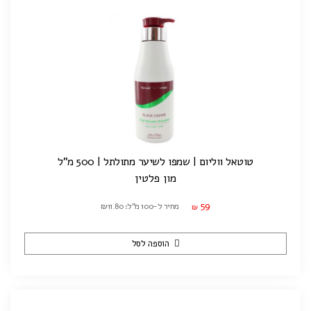
טוטאל ווליום | שמפו לשיער מתולתל | 500 מ"ל
מון פלטין
59
מחיר ל-100 מ"ל: ₪11.80
₪
הוספה לסל