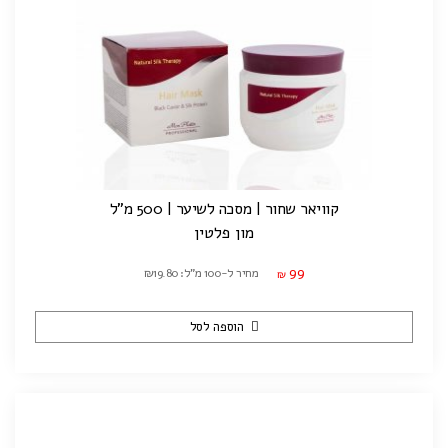
קוויאר שחור | מסכה לשיער | 500 מ"ל
מון פלטין
99
מחיר ל-100 מ"ל: ₪19.80
₪
הוספה לסל