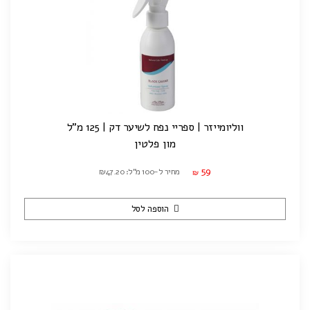
ווליומייזר | ספריי נפח לשיער דק | 125 מ"ל
מון פלטין
59
מחיר ל-100 מ"ל: ₪47.20
₪
הוספה לסל