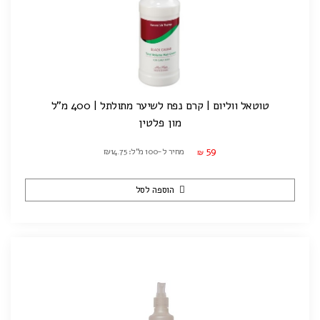
טוטאל ווליום | קרם נפח לשיער מתולתל | 400 מ"ל
מון פלטין
59
מחיר ל-100 מ"ל: ₪14.75
₪
הוספה לסל