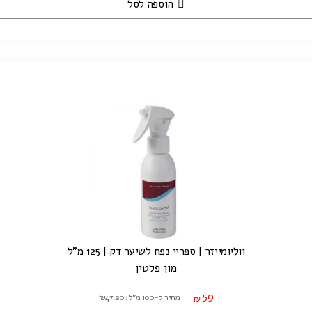
הוספה לסל
ווליומייזר | ספריי נפח לשיער דק | 125 מ"ל
מון פלטין
59
מחיר ל-100 מ"ל: ₪47.20
₪