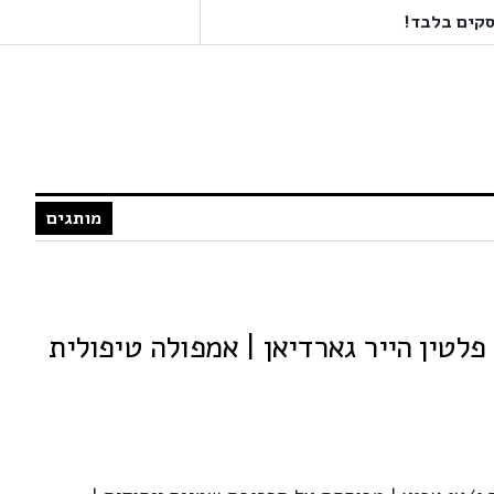
מותגים
MON P מון פלטין הייר גארדיאן | אמפולה טיפולית