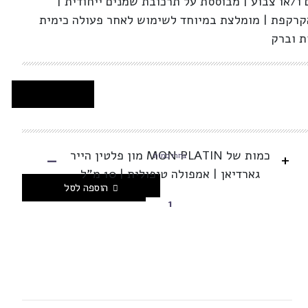
ו/או צבוע | מבוססת על תרכובת שמנים ייחודית |
קרקפת | מומלצת במיוחד לשימוש לאחר פעולה כימית
ת וברק
-
כמות של MON PLATIN מון פלטין הייר
+
בחרו כמות
גארדיאן | אמפולה טיפולית | 10 מ"ל
הוספה לסל