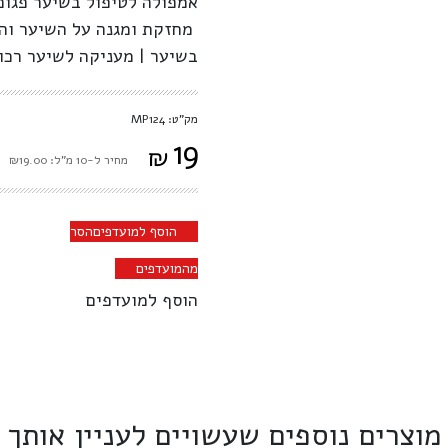
אמפולה לטיפול בשיער פגום 
מחזקת ומגנה על השיער וה
בשיער | מעניקה לשיער רכו
מק"ט: MP124
19
₪
מחיר ל-10 מ"ל: ₪19.00
הוסף למועדפים
הסר
מהמועדפים
הוסף למועדפים
מוצרים נוספים שעשויים לעניין אותך