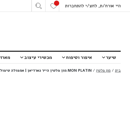
היי אורח/ת, לחצ/י להתחברות
שיער
איפור וטיפוח
מכשירי עיצוב
מארזי
בית
/
מון פלטין
/
MON PLATIN מון פלטין הייר גארדיאן | אמפולה טיפולית | 10 מ”ל