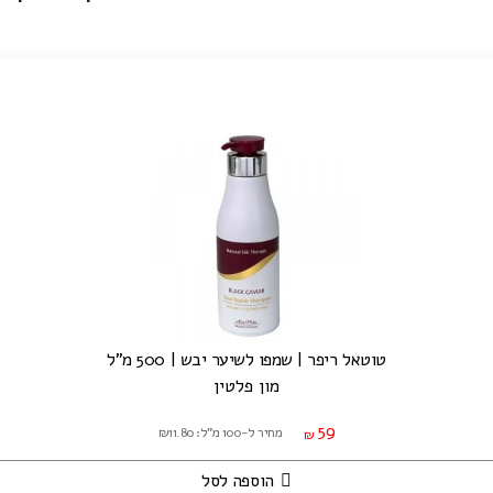
טוטאל ריפר | שמפו לשיער יבש | 500 מ"ל
מון פלטין
59
מחיר ל-100 מ"ל: ₪11.80
₪
הוספה לסל