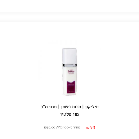
סיליקון | סרום פשתן | 100 מ"ל
מון פלטין
59
מחיר ל-100 מ"ל: ₪59.00
₪