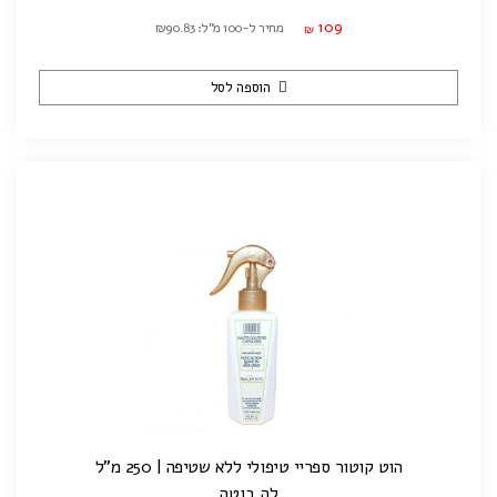
109
מחיר ל-100 מ"ל: ₪90.83
₪
הוספה לסל
הוט קוטור ספריי טיפולי ללא שטיפה | 250 מ"ל
לה בוטה