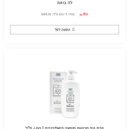
לה בוטה
80
מחיר ל-100 מ"ל: ₪66.67
₪
הוספה לסל
קרם גוף מבושם חומצה היאלורונית | 400 מ"ל