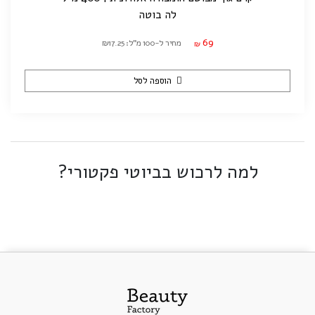
לה בוטה
69
מחיר ל-100 מ"ל: ₪17.25
₪
הוספה לסל
למה לרכוש בביוטי פקטורי?