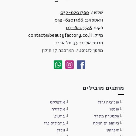
טלפון:
052-6201366
וואטסאפ:
052-6201366
פקס:
03-6205528
מייל:
contact@beautyfactory.co.il
חנות: אלנבי 33 תל אביב
מחסן לוגיסטי: המרכבה 17 חולון
מותגים מובילים
אוליביה גרדן
אולפלקס
אוסמו
אינדולה
אקסטרה מינרל
ביוטופ
ביוטופ ים המלח
בייביליס פרו
היפרטין
וולדן