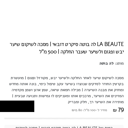
LA BEAUTE לה בוטה סיקרט דובאי | מסכה לשיקום שיער
יבש ופגום ולשיער שעבר החלקה | 500 מ"ל
מותג:
לה בוטה
מסכה לשיקום שיער לאחר החלקה ולשיער יבש, מקורזל ופגום | מועשרת
בקרטין החודר לסדקים שנוצרו בשיער עקב טיפול כימי, בונה אותה מחדש
ומחזק את מבנה השיערה | מכילה חמאת שיאה, שמן ארגן ושמן מקדמיה
המזינים את השיער, מרככים אותו ומעניקים לו גמישות ותנועה טבעית |
מותירה את השיער רך, חלק ומבריק
79
₪
מחיר ל-100 מ"ל: ₪15.80
כמות של LA BEAUTE לה בוטה סיקרט דובאי | מסכה לשיקום