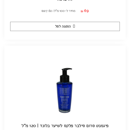
69
מחיר ל-100 מ"ל: ₪27.60
₪
הוספה לסל
פיגמנט סרום סילבר פלקס לשיער בלונד | 120 מ"ל