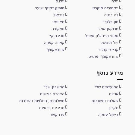
וולה
וולנס
ויקטוריה סיקרט
טופיק זקיקי שיער
לה בוטה
לוריאל
מון פלטין
מיי וואי
מרוקאן אויל
סאקורה
סקסי הייר ג'ון סטייל
סרינה קיי
פול מיטשל
קאווה קאווה
קרייזי קולור
שוורצקופף
שוורצקופף-אוסיס
מידע נוסף
המועדפים שלי
החשבון שלי
אודות
הצהרת נגישות
שאלות ותשובות
משלוחים, החלפות והחזרות
תקנון
מדיניות פרטיות
ביטול עסקה
צרו קשר