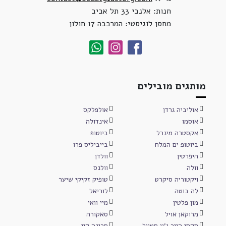
חנות: אלנבי 33 תל אביב
מחסן לוגיסטי: המרכבה 17 חולון
מותגים מובילים
אוליביה גרדן
אולפלקס
אוסמו
אינדולה
אקסטרה מינרל
ביוטופ
ביוטופ ים המלח
בייביליס פרו
היפרטין
וולדן
וולה
וולנס
ויקטוריה סיקרט
טופיק זקיקי שיער
לה בוטה
לוריאל
מון פלטין
מיי וואי
מרוקאן אויל
סאקורה
סקסי הייר ג'ון סטייל
סרינה קיי