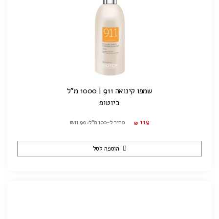
שמפו קינואה 911 | 1000 מ"ל
ביוטופ
119
מחיר ל-100 מ"ל: ₪11.90
₪
הוספה לסל