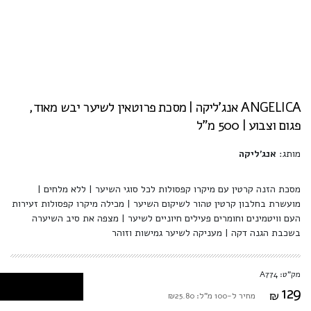
ANGELICA אנג'ליקה | מסכת פרוטאין לשיער יבש מאוד,
פגום וצבוע | 500 מ"ל
מותג:
אנג'ליקה
מסכת הזנה קרטין עם מיקרו קפסולות לכל סוגי השיער | ללא מלחים |
מועשרת בחלבון קרטין טהור לשיקום השיער | מכילה מיקרו קפסולות זעירות
העם וויטמינים וחומרים פעילים חיוניים לשיער | מצפה את סיב השיערה
בשכבת הגנה דקה | מעניקה לשיער גמישות וזוהר
מק"ט: A774
129
₪
מחיר ל-100 מ"ל: ₪25.80