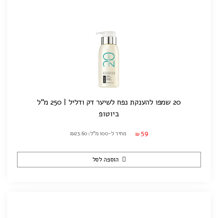
20 שמפו להענקת נפח לשיער דק ודליל | 250 מ"ל
ביוטופ
59
מחיר ל-100 מ"ל: ₪23.60
₪
הוספה לסל