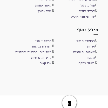
פול מיטשל
קאווה קאווה
קרייזי קולור
שוורצקופף
שוורצקופף-אוסיס
מידע נוסף
המועדפים שלי
החשבון שלי
אודות
הצהרת נגישות
שאלות ותשובות
משלוחים, החלפות והחזרות
תקנון
מדיניות פרטיות
ביטול עסקה
צרו קשר
0