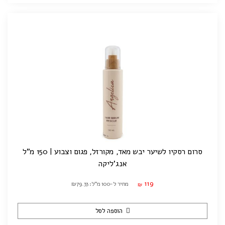
סרום רסקיו לשיער יבש מאד, מקורזל, פגום וצבוע | 150 מ"ל
אנג'ליקה
119
מחיר ל-100 מ"ל: ₪79.33
₪
הוספה לסל