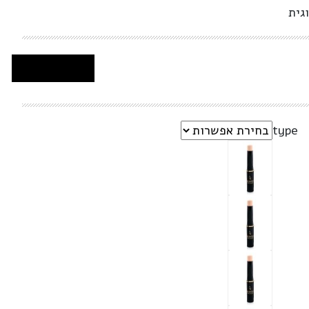
גית
type