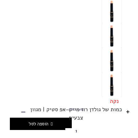
נקה
-
כמות של גולדן רוז מייק-אפ סטיק | מגוון
+
בחרו כמות
צבעים
הוספה לסל