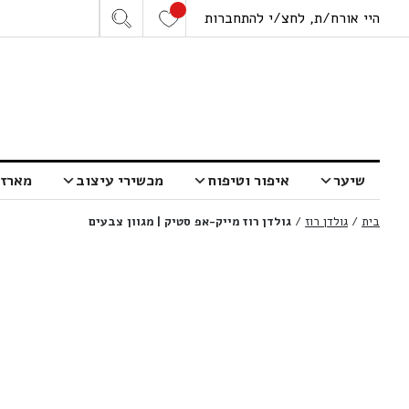
היי אורח/ת, לחצ/י להתחברות
שיער
איפור וטיפוח
מכשירי עיצוב
מארזי
בית
/
גולדן רוז
/
גולדן רוז מייק-אפ סטיק | מגוון צבעים