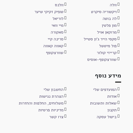
וולה
וולנס
ויקטוריה סיקרט
טופיק זקיקי שיער
לה בוטה
לוריאל
מון פלטין
מיי וואי
מרוקאן אויל
סאקורה
סקסי הייר ג'ון סטייל
סרינה קיי
פול מיטשל
קאווה קאווה
קרייזי קולור
שוורצקופף
שוורצקופף-אוסיס
מידע נוסף
המועדפים שלי
החשבון שלי
אודות
הצהרת נגישות
שאלות ותשובות
משלוחים, החלפות והחזרות
תקנון
מדיניות פרטיות
ביטול עסקה
צרו קשר