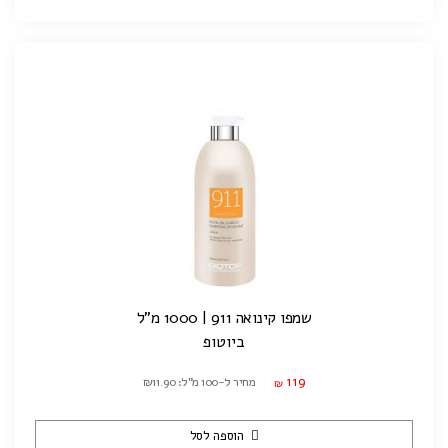
שמפו קינואה 911 | 1000 מ"ל
ביוטופ
119
מחיר ל-100 מ"ל: ₪11.90
₪
הוספה לסל