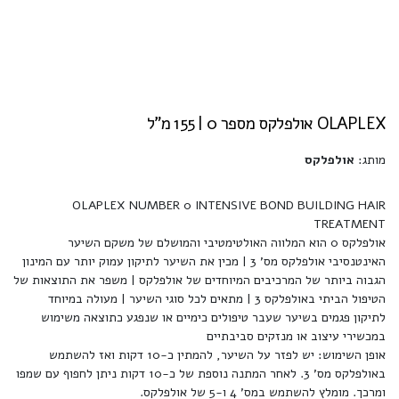
OLAPLEX אולפלקס מספר 0 | 155 מ"ל
מותג:
אולפלקס
OLAPLEX NUMBER 0 INTENSIVE BOND BUILDING HAIR
TREATMENT
אולפלקס 0 הוא המלווה האולטימטיבי והמושלם של משקם השיער
האינטנסיבי אולפלקס מס' 3 | מכין את השיער לתיקון עמוק יותר עם המינון
הגבוה ביותר של המרכיבים המיוחדים של אולפלקס | משפר את התוצאות של
הטיפול הביתי באולפלקס 3 | מתאים לכל סוגי השיער | מעולה במיוחד
לתיקון פגמים בשיער שעבר טיפולים כימיים או שנפגע כתוצאה משימוש
במכשירי עיצוב או מנזקים סביבתיים
אופן השימוש: יש לפזר על השיער, להמתין כ-10 דקות ואז להשתמש
באולפלקס מס' 3. לאחר המתנה נוספת של כ-10 דקות ניתן לחפוף עם שמפו
ומרכך. מומלץ להשתמש במס' 4 ו-5 של אולפלקס.