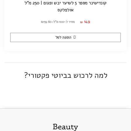
קונדישינר מספר 5 לשיער יבש ופגום | 250 מ"ל
אולפלקס
149
מחיר ל-100 מ"ל: ₪59.60
₪
הוספה לסל
למה לרכוש בביוטי פקטורי?