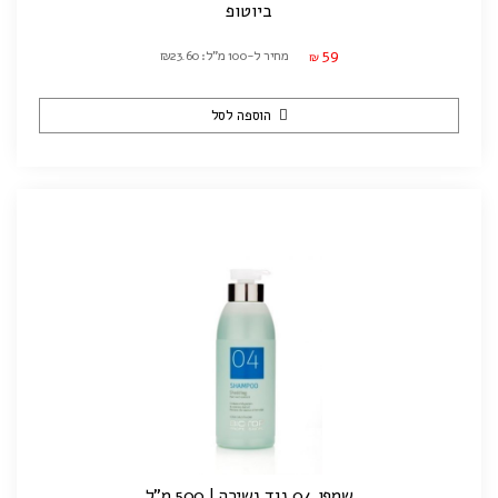
ביוטופ
59
מחיר ל-100 מ"ל: ₪23.60
₪
הוספה לסל
שמפו 04 נגד נשירה | 500 מ"ל