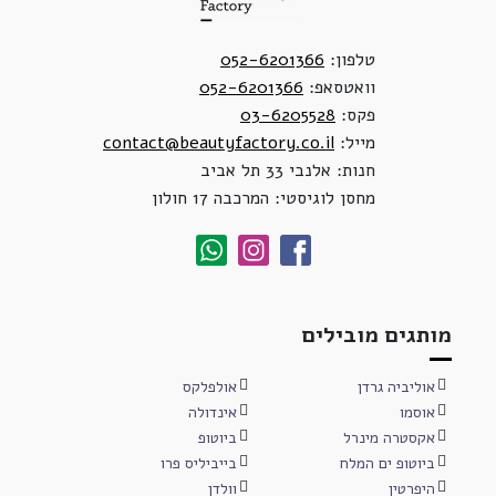
טלפון:
052-6201366
וואטסאפ:
052-6201366
פקס:
03-6205528
מייל:
contact@beautyfactory.co.il
חנות: אלנבי 33 תל אביב
מחסן לוגיסטי: המרכבה 17 חולון
מותגים מובילים
אוליביה גרדן
אולפלקס
אוסמו
אינדולה
אקסטרה מינרל
ביוטופ
ביוטופ ים המלח
בייביליס פרו
היפרטין
וולדן