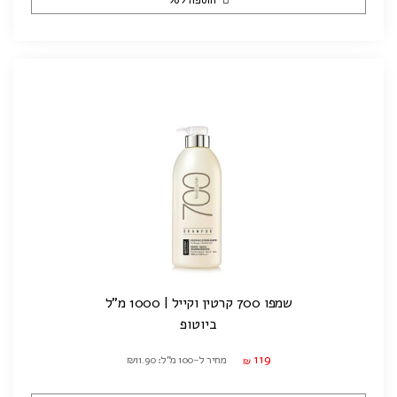
הוספה לסל
שמפו 700 קרטין וקייל | 1000 מ"ל
ביוטופ
119
מחיר ל-100 מ"ל: ₪11.90
₪