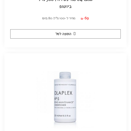
ביוטופ
69
מחיר ל-100 מ"ל: ₪13.80
₪
הוספה לסל