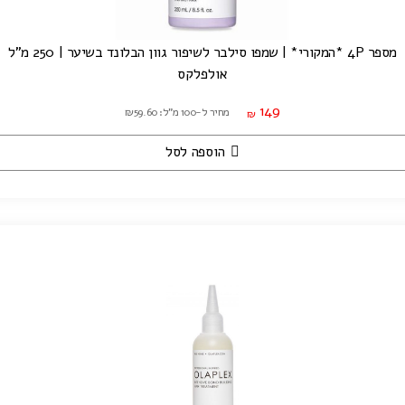
מספר 4P *המקורי* | שמפו סילבר לשיפור גוון הבלונד בשיער | 250 מ"ל
אולפלקס
149
מחיר ל-100 מ"ל: ₪59.60
₪
הוספה לסל