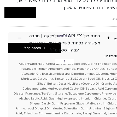
לחות עמוקה לשיער | מתאימה במיוחד לשיער יבש,
 השיער כבר בשימוש הראשון
-
כמות של OLAPLEX אולפלקס | מסכה
+
בחרו כמות
ם
מעשירה בלחות לשיער יבש, בינוני עד
הוספה לסל
עבה | 200 מ"ל
Ingredi
Aqua/Water/Eau, Cetearyl Alcohol, Dodecane, C10-18 Triglyceride
Propanediol, Behentrimonium Chloride, Helianthus Annuus (Sunflo
(Avocado) Oil, Brassicamidopropyl Dimethylamine, Glycerin, Hyd
Myristate, Carthamus Tinctorius (Safflower) Seed Oil, Brassica 
(Shea) Butter, Cocos Nucifera (Coconut) Oil, Crambe Ab
Dodecanedioate, Hydrogenated Castor Oil/Sebacic Acid Copolyme
Oleate, Fragrance/Parfum, Styrene/Butadiene Copolymer, Phenoxyet
Alcohol, Lactic Acid, Guar Hydroxypropyltrimonium Chloride, Capryl
Siliqua (Carob) Gum, Propylene Glycol, Maltodextrin, Chlorp
Aminopropyl Diglycol Dimaleate, Sclerotium Gum, Arginine, Silybum
Acid, Trisodium Ethylenediamine Disuccinate, Hexyl Cinnamal, Limone