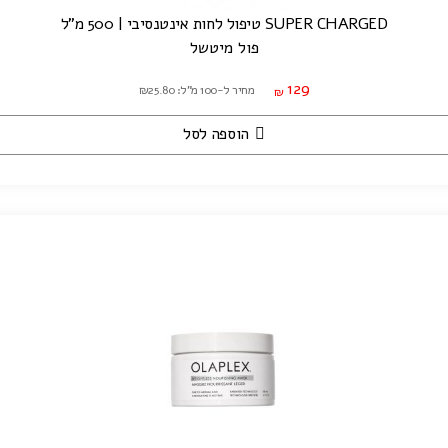
SUPER CHARGED טיפול לחות אינטנסיבי | 500 מ"ל
פול מיטשל
129
מחיר ל-100 מ"ל: ₪25.80
₪
הוספה לסל