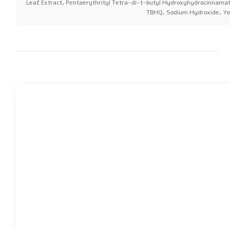
Leaf Extract, Pentaerythrityl Tetra-di-t-butyl Hydroxyhydrocinnamat
TBHQ, Sodium Hydroxide, Yellow