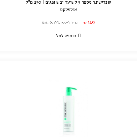
קונדישינר מספר 5 לשיער יבש ופגום | 250 מ"ל
אולפלקס
149
מחיר ל-100 מ"ל: ₪59.60
₪
הוספה לסל