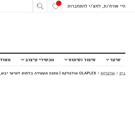
היי אורח/ת, לחצ/י להתחברות
שיער
איפור וטיפוח
מכשירי עיצוב
מארזי
בית
/
אולפלקס
/
OLAPLEX אולפלקס | מסכה מעשירה בלחות לשיער יבש, בינוני עד עבה | 200 מ”ל