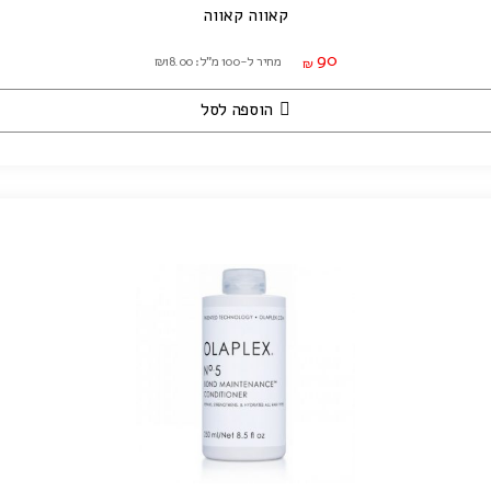
קאווה קאווה
90
מחיר ל-100 מ"ל: ₪18.00
₪
הוספה לסל