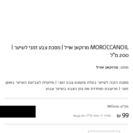
MOROCCANOIL מרוקאן אויל | מסכת צבע זמני לשיער |
200 מ"ל
מותג:
מרוקאן אויל
מסכת הזנה לשיער בעלת פיגמנט צבע זמני | מיועדת לצביעת השיער באופן
זמני | מרעננת ומחדדת את גוון הצבע בשיער צבוע
מק"ט: MO205
99
₪
מחיר ל-100 מ"ל: ₪49.50