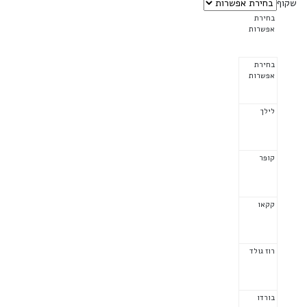
שקוף
בחירת
אפשרות
בחירת
אפשרות
לילך
קופר
קקאו
רוז גולד
בורדו