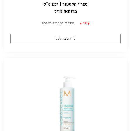
ספריי טקסטור | 205 מ"ל
מרוקאן אויל
109
מחיר ל-100 מ"ל: ₪53.17
₪
הוספה לסל