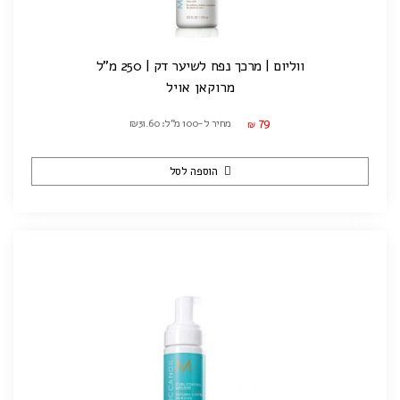
ווליום | מרכך נפח לשיער דק | 250 מ"ל
מרוקאן אויל
79
מחיר ל-100 מ"ל: ₪31.60
₪
הוספה לסל