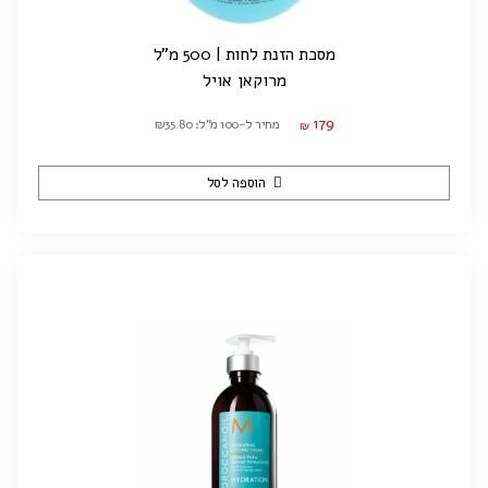
מסכת הזנת לחות | 500 מ"ל
מרוקאן אויל
179
מחיר ל-100 מ"ל: ₪35.80
₪
הוספה לסל