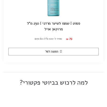
סמוט | שמפו לשיער מרדני | 250 מ"ל
מרוקאן אויל
79
מחיר ל-100 מ"ל: ₪31.60
₪
הוספה לסל
למה לרכוש בביוטי פקטורי?