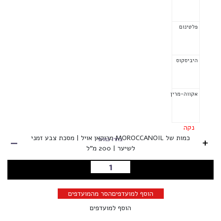
פלטינום
היביסקוס
אקווה-מרין
נקה
-
כמות של MOROCCANOIL מרוקאן אויל | מסכת צבע זמני
+
בחרו כמות
לשיער | 200 מ"ל
הוספה לסל
הוסף למועדפים
הסר מהמועדפים
הוסף למועדפים