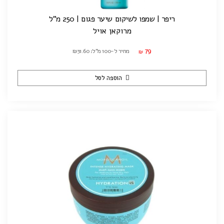
ריפר | שמפו לשיקום שיער פגום | 250 מ"ל
מרוקאן אויל
79
מחיר ל-100 מ"ל: ₪31.60
₪
הוספה לסל