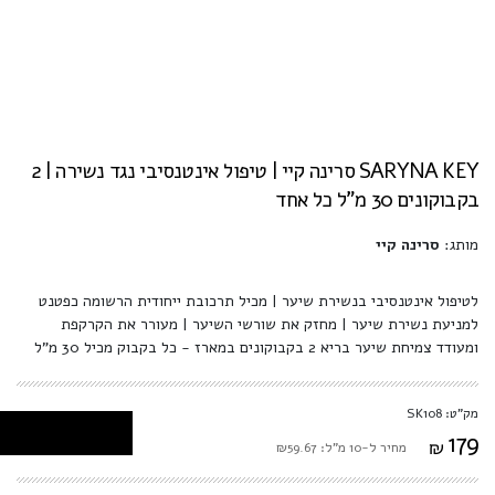
SARYNA KEY סרינה קיי | טיפול אינטנסיבי נגד נשירה | 2
בקבוקונים 30 מ"ל כל אחד
מותג:
סרינה קיי
לטיפול אינטנסיבי בנשירת שיער | מכיל תרכובת ייחודית הרשומה כפטנט
למניעת נשירת שיער | מחזק את שורשי השיער | מעורר את הקרקפת
ומעודד צמיחת שיער בריא 2 בקבוקונים במארז - כל בקבוק מכיל 30 מ"ל
מק"ט: SK108
179
₪
מחיר ל-10 מ"ל: ₪59.67