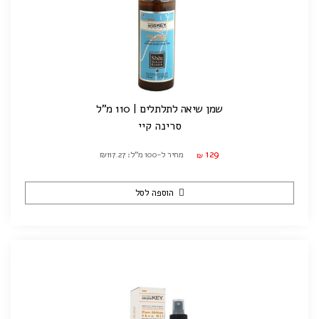
שמן שיאה לתלתלים | 110 מ"ל
סרינה קיי
129
מחיר ל-100 מ"ל: ₪117.27
₪
הוספה לסל