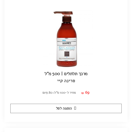
מרכך תלתלים | 500 מ"ל
סרינה קיי
69
מחיר ל-100 מ"ל: ₪13.80
₪
הוספה לסל