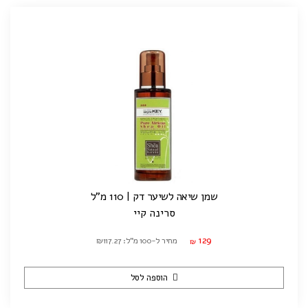
שמן שיאה לשיער דק | 110 מ"ל
סרינה קיי
129
מחיר ל-100 מ"ל: ₪117.27
₪
הוספה לסל