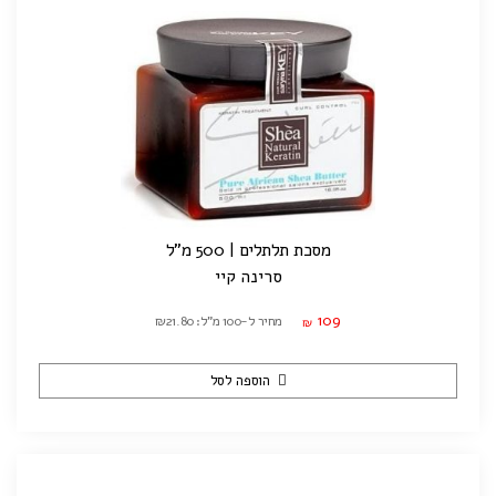
מסכת תלתלים | 500 מ"ל
סרינה קיי
109
מחיר ל-100 מ"ל: ₪21.80
₪
הוספה לסל