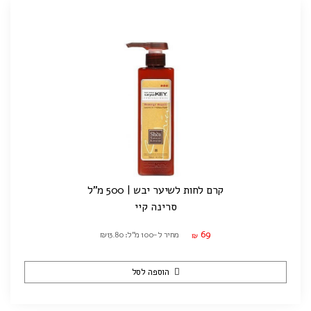
קרם לחות לשיער יבש | 500 מ"ל
סרינה קיי
69
מחיר ל-100 מ"ל: ₪13.80
₪
הוספה לסל