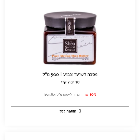
מסכה לשיער צבוע | 500 מ"ל
סרינה קיי
109
מחיר ל-100 מ"ל: ₪21.80
₪
הוספה לסל