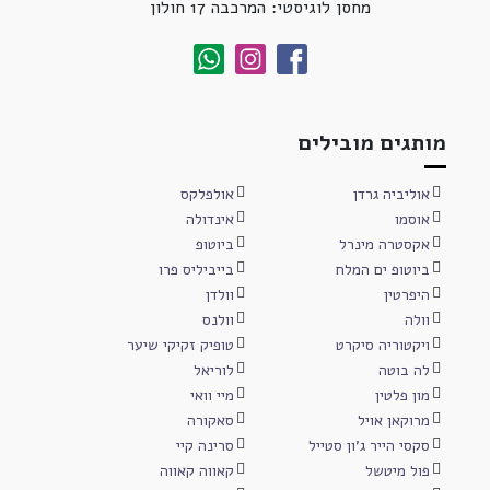
מחסן לוגיסטי: המרכבה 17 חולון
מותגים מובילים
אוליביה גרדן
אולפלקס
אוסמו
אינדולה
אקסטרה מינרל
ביוטופ
ביוטופ ים המלח
בייביליס פרו
היפרטין
וולדן
וולה
וולנס
ויקטוריה סיקרט
טופיק זקיקי שיער
לה בוטה
לוריאל
מון פלטין
מיי וואי
מרוקאן אויל
סאקורה
סקסי הייר ג'ון סטייל
סרינה קיי
פול מיטשל
קאווה קאווה