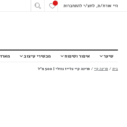
היי אורח/ת, לחצ/י להתחברות
שיער
איפור וטיפוח
מכשירי עיצוב
מארזי
בית
/
סרינה קיי
/
סרינה קיי גלייז נוזלי | 500 מ”ל