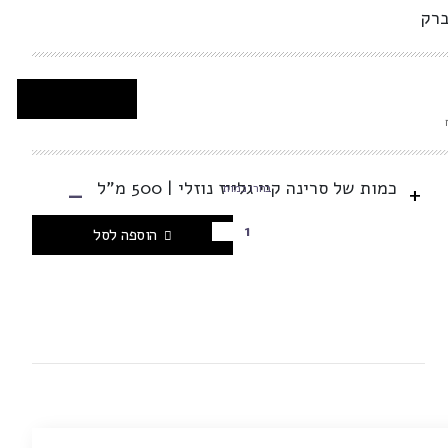
ברק
-
כמות של סרינה קיי גלייז נוזלי | 500 מ"ל
+
בחרו כמות
הוספה לסל