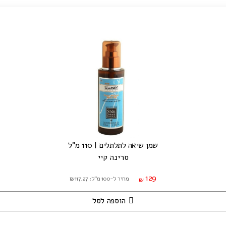
שמן שיאה לתלתלים | 110 מ"ל
סרינה קיי
129
מחיר ל-100 מ"ל: ₪117.27
₪
הוספה לסל