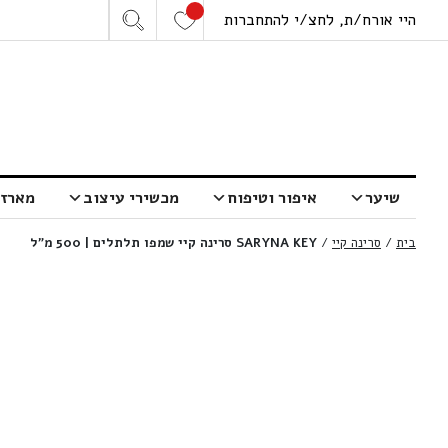
היי אורח/ת, לחצ/י להתחברות
שיער
איפור וטיפוח
מכשירי עיצוב
מארזי
בית
/
סרינה קיי
/
SARYNA KEY סרינה קיי שמפו תלתלים | 500 מ”ל