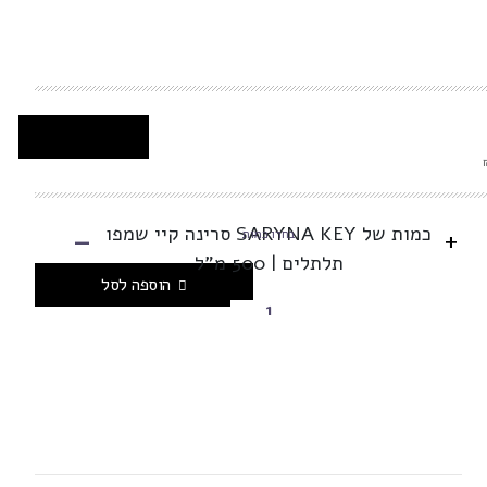
-
כמות של SARYNA KEY סרינה קיי שמפו
+
בחרו כמות
תלתלים | 500 מ"ל
הוספה לסל