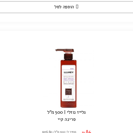
הוספה לסל
גלייז נוזלי | 500 מ"ל
סרינה קיי
84
מחיר ל-100 מ"ל: ₪16.80
₪