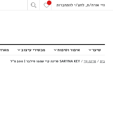
היי אורח/ת, לחצ/י להתחברות
שיער
איפור וטיפוח
מכשירי עיצוב
מארזי
בית
/
סרינה קיי
/
SARYNA KEY סרינה קיי שמפו סילבר | 500 מ”ל