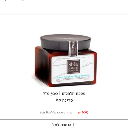
מסכת תלתלים | 500 מ"ל
סרינה קיי
109
מחיר ל-100 מ"ל: ₪21.80
₪
הוספה לסל