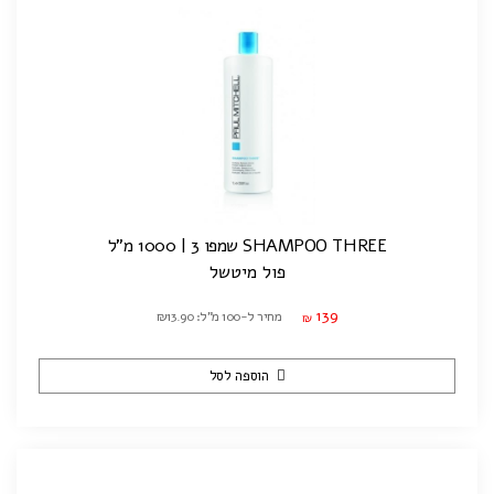
SHAMPOO THREE שמפו 3 | 1000 מ"ל
פול מיטשל
139
מחיר ל-100 מ"ל: ₪13.90
₪
הוספה לסל