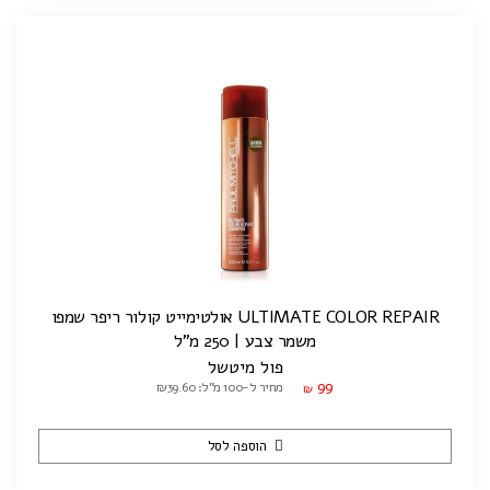
ULTIMATE COLOR REPAIR אולטימייט קולור ריפר שמפו
משמר צבע | 250 מ"ל
פול מיטשל
99
מחיר ל-100 מ"ל: ₪39.60
₪
הוספה לסל