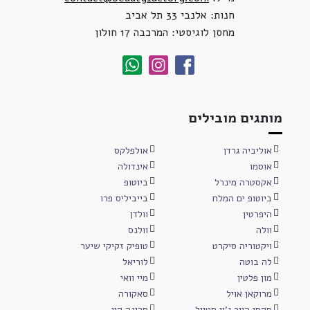
חנות: אלנבי 33 תל אביב
מחסן לוגיסטי: המרכבה 17 חולון
מותגים מובילים
אוליביה גרדן
אולפלקס
אוסמו
אינדולה
אקסטרה מינרל
ביוטופ
ביוטופ ים המלח
בייביליס פרו
היפרטין
וולדן
וולה
וולנס
ויקטוריה סיקרט
טופיק זקיקי שיער
לה בוטה
לוריאל
מון פלטין
מיי וואי
מרוקאן אויל
סאקורה
סקסי הייר ג'ון סטייל
סרינה קיי