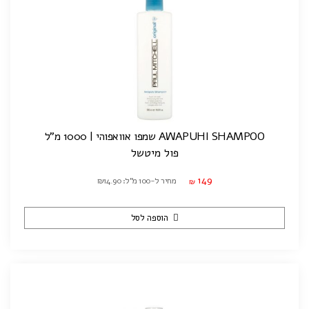
AWAPUHI SHAMPOO שמפו אוואפוהי | 1000 מ"ל
פול מיטשל
149
מחיר ל-100 מ"ל: ₪14.90
₪
הוספה לסל