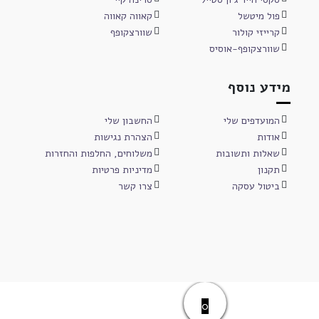
פול מיטשל
קאווה קאווה
קרייזי קולור
שוורצקופף
שוורצקופף-אוסיס
מידע נוסף
המועדפים שלי
החשבון שלי
אודות
הצהרת נגישות
שאלות ותשובות
משלוחים, החלפות והחזרות
תקנון
מדיניות פרטיות
ביטול עסקה
צרו קשר
0