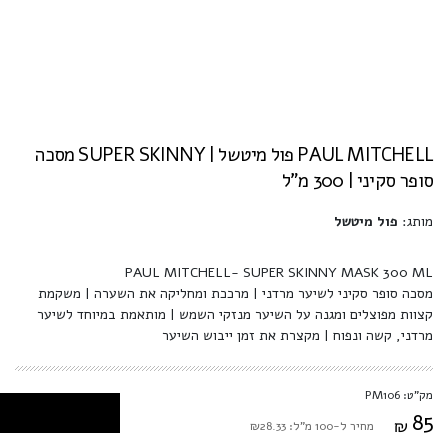
PAUL MITCHELL פול מיטשל | SUPER SKINNY מסכה
סופר סקיני | 300 מ"ל
מותג:
פול מיטשל
PAUL MITCHELL- SUPER SKINNY MASK 300 ML
מסכה סופר סקיני לשיער מרדני | מרככת ומחליקה את השערה | משקמת
קצוות מפוצלים ומגנה על השיער מנזקי השמש | מותאמת במיוחד לשיער
מרדני, קשה ונפוח | מקצרת את זמן ייבוש השיער
מק"ט: PM106
85
₪
מחיר ל-100 מ"ל: ₪28.33