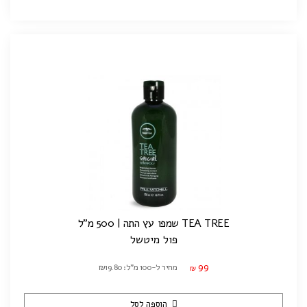
TEA TREE שמפו עץ התה | 500 מ"ל
פול מיטשל
99
מחיר ל-100 מ"ל: ₪19.80
₪
הוספה לסל