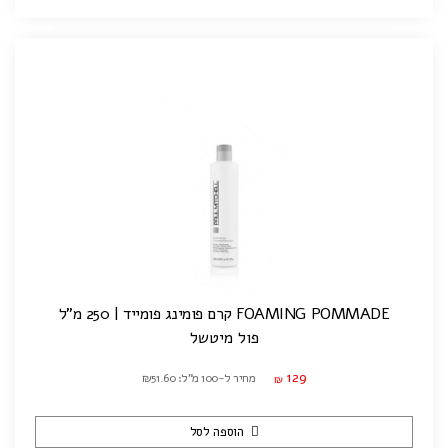
FOAMING POMMADE קרם פומינג פומייד | 250 מ"ל
פול מיטשל
129
מחיר ל-100 מ"ל: ₪51.60
₪
הוספה לסל