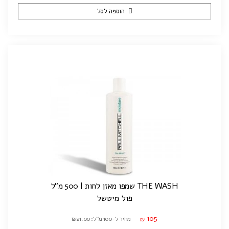
הוספה לסל
THE WASH שמפו מאזן לחות | 500 מ"ל
פול מיטשל
105
מחיר ל-100 מ"ל: ₪21.00
₪