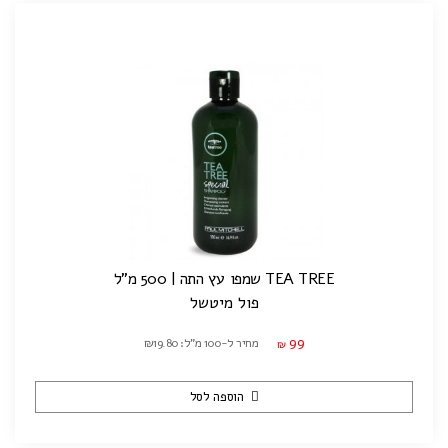
TEA TREE שמפו עץ התה | 500 מ"ל
פול מיטשל
99
מחיר ל-100 מ"ל: ₪19.80
₪
הוספה לסל