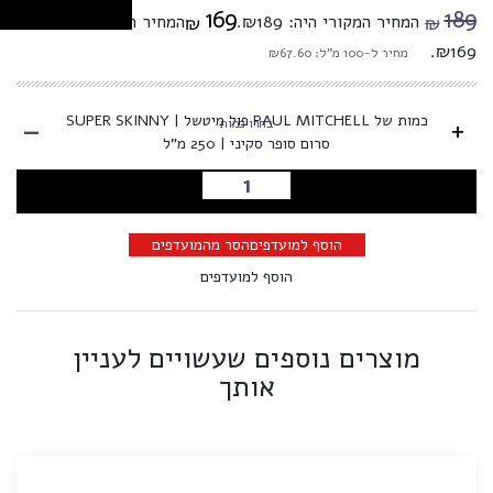
169
189
המחיר המקורי היה: ₪189.
המחיר הנוכחי הוא:
₪
₪
₪169.
מחיר ל-100 מ"ל: ₪67.60
-
כמות של PAUL MITCHELL פול מיטשל | SUPER SKINNY
+
בחרו כמות
סרום סופר סקיני | 250 מ"ל
הוספה לסל
הוסף למועדפים
הסר מהמועדפים
הוסף למועדפים
מוצרים נוספים שעשויים לעניין
אותך