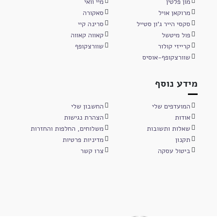
מון פלטין
מיי וואי
מרוקאן אויל
סאקורה
סקסי הייר ג'ון סטייל
סרינה קיי
פול מיטשל
קאווה קאווה
קרייזי קולור
שוורצקופף
שוורצקופף-אוסיס
מידע נוסף
המועדפים שלי
החשבון שלי
אודות
הצהרת נגישות
שאלות ותשובות
משלוחים, החלפות והחזרות
תקנון
מדיניות פרטיות
ביטול עסקה
צרו קשר