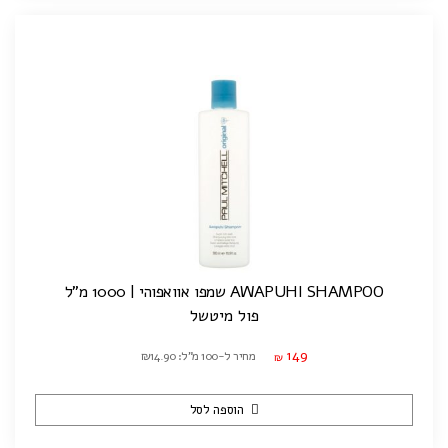
AWAPUHI SHAMPOO שמפו אוואפוהי | 1000 מ"ל
פול מיטשל
149
מחיר ל-100 מ"ל: ₪14.90
₪
הוספה לסל