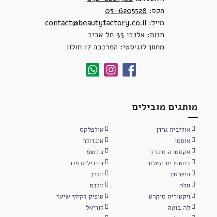
פקס:
03-6205528
מייל:
contact@beautyfactory.co.il
חנות: אלנבי 33 תל אביב
מחסן לוגיסטי: המרכבה 17 חולון
מותגים מובילים
אוליביה גרדן
אולפלקס
אוסמו
אינדולה
אקסטרה מינרל
ביוטופ
ביוטופ ים המלח
בייביליס פרו
היפרטין
וולדן
וולה
וולנס
ויקטוריה סיקרט
טופיק זקיקי שיער
לה בוטה
לוריאל