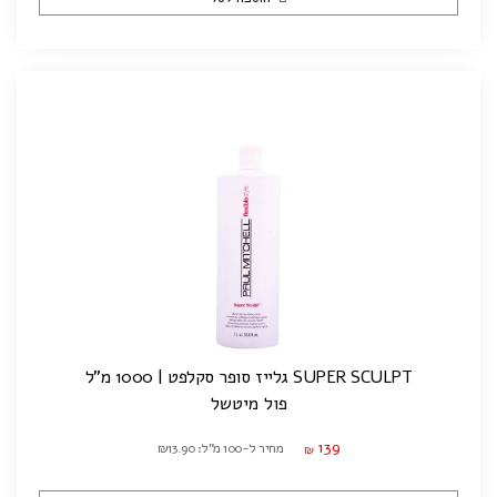
SUPER SCULPT גלייז סופר סקלפט | 1000 מ"ל
פול מיטשל
139
מחיר ל-100 מ"ל: ₪13.90
₪