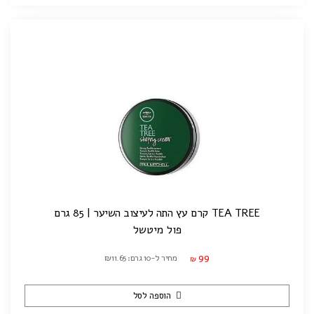
TEA TREE קרם עץ התה לעיצוב השיער | 85 גרם
פול מיטשל
99
מחיר ל-10 גרם: ₪11.65
₪
הוספה לסל