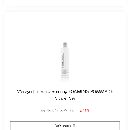
FOAMING POMMADE קרם פומינג פומייד | 250 מ"ל
פול מיטשל
129
מחיר ל-100 מ"ל: ₪51.60
₪
הוספה לסל