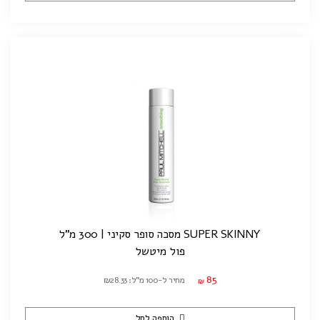
SUPER SKINNY מסכה סופר סקיני | 300 מ"ל
פול מיטשל
85
מחיר ל-100 מ"ל: ₪28.33
₪
הוספה לסל