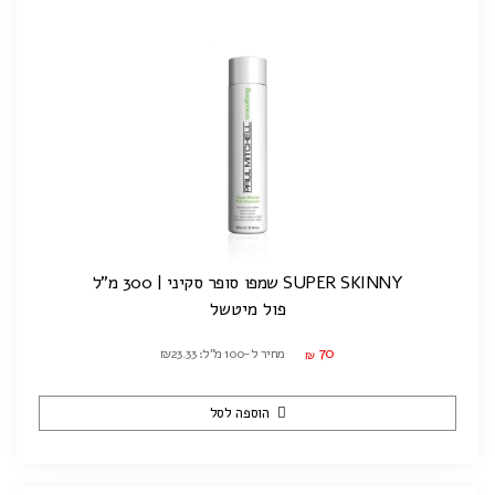
SUPER SKINNY שמפו סופר סקיני | 300 מ"ל
פול מיטשל
70
מחיר ל-100 מ"ל: ₪23.33
₪
הוספה לסל