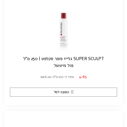
SUPER SCULPT גלייז סופר סקלפט | 250 מ"ל
פול מיטשל
65
מחיר ל-100 מ"ל: ₪26.00
₪
הוספה לסל