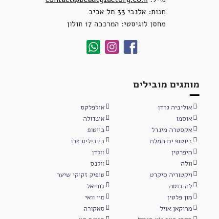
חנות: אלנבי 33 תל אביב
מחסן לוגיסטי: המרכבה 17 חולון
מותגים מובילים
אוליביה גרדן
אולפלקס
אוסמו
אינדולה
אקסטרה מינרל
ביוטופ
ביוטופ ים המלח
בייביליס פרו
היפרטין
וולדן
וולה
וולנס
ויקטוריה סיקרט
טופיק זקיקי שיער
לה בוטה
לוריאל
מון פלטין
מיי וואי
מרוקאן אויל
סאקורה