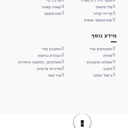
סקסי הייר ג'ון סטייל
סרינה קיי
פול מיטשל
קאווה קאווה
קרייזי קולור
שוורצקופף
שוורצקופף-אוסיס
מידע נוסף
המועדפים שלי
החשבון שלי
אודות
הצהרת נגישות
שאלות ותשובות
משלוחים, החלפות והחזרות
תקנון
מדיניות פרטיות
ביטול עסקה
צרו קשר
0