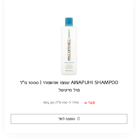
AWAPUHI SHAMPOO שמפו אוואפוהי | 1000 מ"ל
פול מיטשל
149
מחיר ל-100 מ"ל: ₪14.90
₪
הוספה לסל