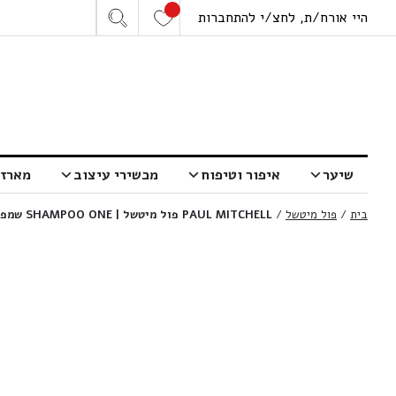
היי אורח/ת, לחצ/י להתחברות
שיער
איפור וטיפוח
מכשירי עיצוב
מארזי
בית
/
פול מיטשל
/
PAUL MITCHELL פול מיטשל | SHAMPOO ONE שמפו 1 | 500 מ”ל