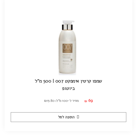
שמפו קרטין אימפקט 007 | 500 מ"ל
ביוטופ
69
מחיר ל-100 מ"ל: ₪13.80
₪
הוספה לסל