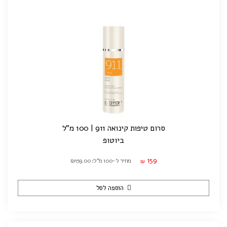
סרום טיפות קינואה 911 | 100 מ"ל
ביוטופ
159
מחיר ל-100 מ"ל: ₪159.00
₪
הוספה לסל