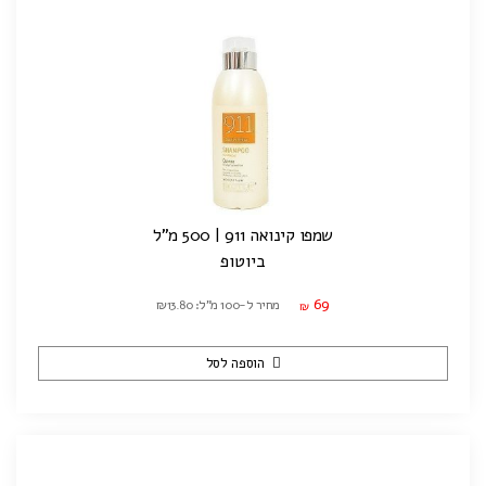
שמפו קינואה 911 | 500 מ"ל
ביוטופ
69
מחיר ל-100 מ"ל: ₪13.80
₪
הוספה לסל