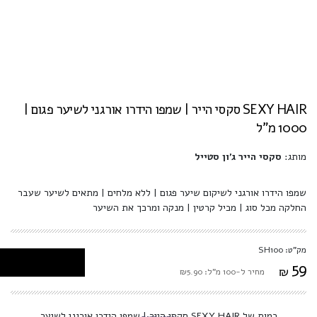
SEXY HAIR סקסי הייר | שמפו הידרו אורגני לשיער פגום |
1000 מ"ל
מותג:
סקסי הייר ג'ון סטייל
שמפו הידרו אורגני לשיקום שיער פגום | ללא מלחים | מתאים לשיער שעבר
החלקה מכל סוג | מכיל קרטין | מנקה ומרכך את השיער
מק"ט: SH100
59
₪
מחיר ל-100 מ"ל: ₪5.90
כמות של SEXY HAIR סקסי הייר | שמפו הידרו אורגני לשיער