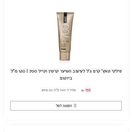
סילקי טאץ' קרם ג'ל לעיצוב השיער קרטין וקייל 700 | 120 מ"ל
ביוטופ
135
מחיר ל-100 מ"ל: ₪112.50
₪
הוספה לסל