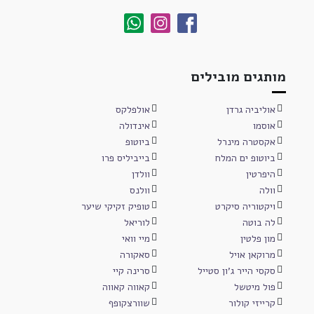
מותגים מובילים
אוליביה גרדן
אולפלקס
אוסמו
אינדולה
אקסטרה מינרל
ביוטופ
ביוטופ ים המלח
בייביליס פרו
היפרטין
וולדן
וולה
וולנס
ויקטוריה סיקרט
טופיק זקיקי שיער
לה בוטה
לוריאל
מון פלטין
מיי וואי
מרוקאן אויל
סאקורה
סקסי הייר ג'ון סטייל
סרינה קיי
פול מיטשל
קאווה קאווה
קרייזי קולור
שוורצקופף