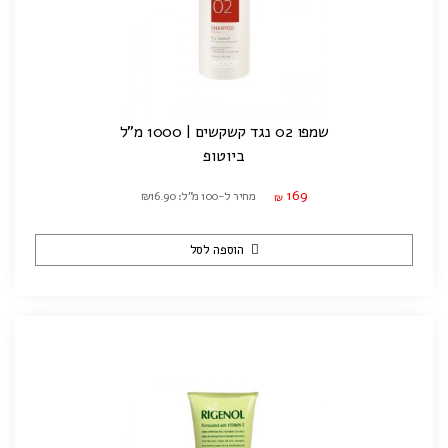
שמפו 02 נגד קשקשים | 1000 מ"ל
ביוטופ
169
מחיר ל-100 מ"ל: ₪16.90
₪
הוספה לסל