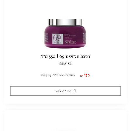
מסכת תלתלים 69 | 550 מ"ל
ביוטופ
139
מחיר ל-100 מ"ל: ₪25.27
₪
הוספה לסל