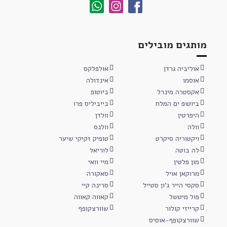
מותגים מובילים
אוליביה גרדן
אולפלקס
אוסמו
אינדולה
אקסטרה מינרל
ביוטופ
ביוטופ ים המלח
בייביליס פרו
היפרטין
וולדן
וולה
וולנס
ויקטוריה סיקרט
טופיק זקיקי שיער
לה בוטה
לוריאל
מון פלטין
מיי וואי
מרוקאן אויל
סאקורה
סקסי הייר ג'ון סטייל
סרינה קיי
פול מיטשל
קאווה קאווה
קרייזי קולור
שוורצקופף
שוורצקופף-אוסיס