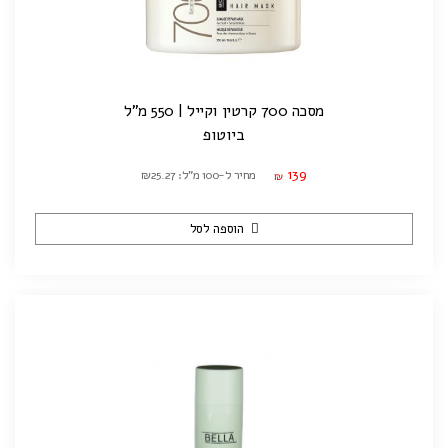
מסכה 700 קרטין וקייל | 550 מ"ל
ביוטופ
139
מחיר ל-100 מ"ל: ₪25.27
₪
הוספה לסל