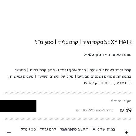
SEXY HAIR סקסי הייר | קרם גלייז | 500 מ"ל
מותג:
סקסי הייר ג'ון סטייל
קרם גלייז לעיצוב השיער | מכיל 50% גלייז ו-50% קרם לחות | מועשר
בתמציות צמחים ושמנים טבעיים | מקל על עיצוב השיער | מעניק גמישות,
נפח טבעי, רכות וברק לשיער
מק"ט: SH102
59
₪
מחיר ל-100 מ"ל: ₪11.80
-
כמות של SEXY HAIR סקסי הייר | קרם גלייז | 500 מ"ל
+
בחרו כמות