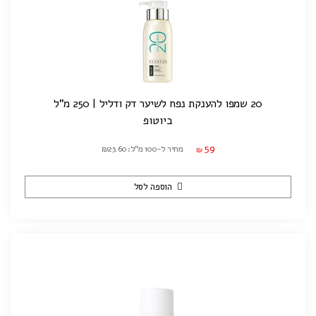
20 שמפו להענקת נפח לשיער דק ודליל | 250 מ"ל
ביוטופ
59
מחיר ל-100 מ"ל: ₪23.60
₪
הוספה לסל