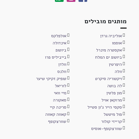
מותגים מובילים
אוליביה גרדן
אולפלקס
אוסמו
אינדולה
אקסטרה מינרל
ביוטופ
ביוטופ ים המלח
בייביליס פרו
היפרטין
וולדן
וולה
וולנס
ויקטוריה סיקרט
טופיק זקיקי שיער
לה בוטה
לוריאל
מון פלטין
מיי וואי
מרוקאן אויל
סאקורה
סקסי הייר ג'ון סטייל
סרינה קיי
פול מיטשל
קאווה קאווה
קרייזי קולור
שוורצקופף
שוורצקופף-אוסיס