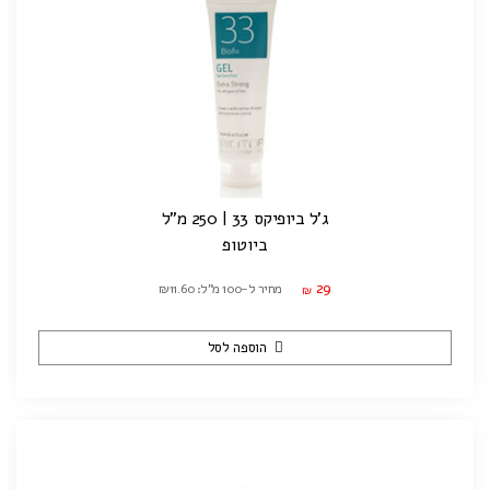
ג'ל ביופיקס 33 | 250 מ"ל
ביוטופ
29
מחיר ל-100 מ"ל: ₪11.60
₪
הוספה לסל