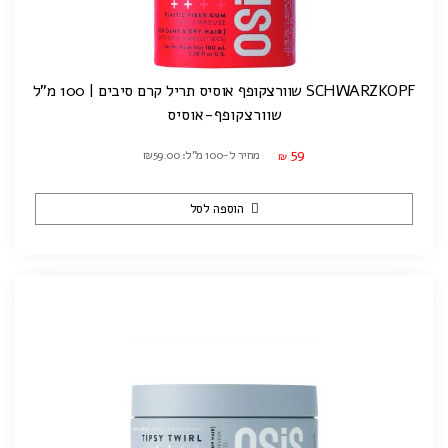
SCHWARZKOPF שוורצקופף אוסיס תריל קרם סיבים | 100 מ"ל
שוורצקופף-אוסיס
59
מחיר ל-100 מ"ל: ₪59.00
₪
הוספה לסל