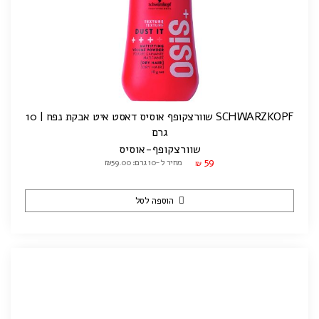
SCHWARZKOPF שוורצקופף אוסיס דאסט איט אבקת נפח | 10
גרם
שוורצקופף-אוסיס
59
מחיר ל-10 גרם: ₪59.00
₪
הוספה לסל