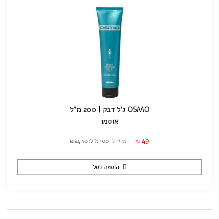
OSMO ג'ל דבק | 200 מ"ל
אוסמו
49
מחיר ל-100 מ"ל: ₪24.50
₪
הוספה לסל