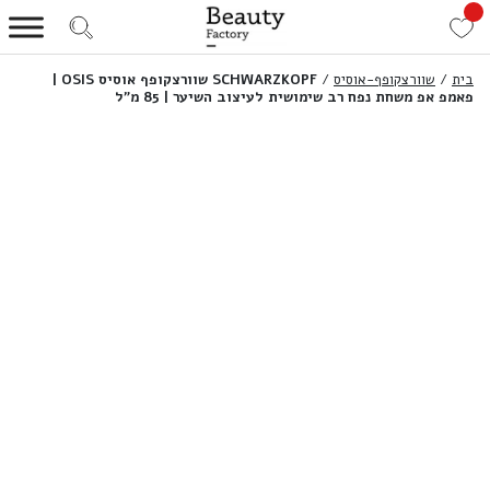
בית
/
שוורצקופף-אוסיס
/
SCHWARZKOPF שוורצקופף אוסיס OSIS |
פאמפ אפ משחת נפח רב שימושית לעיצוב השיער | 85 מ”ל