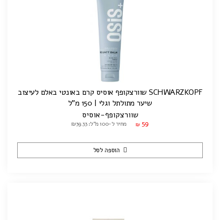
SCHWARZKOPF שוורצקופף אוסיס קרם באונטי באלם לעיצוב
שיער מתולתל וגלי | 150 מ"ל
שוורצקופף-אוסיס
59
מחיר ל-100 מ"ל: ₪39.33
₪
הוספה לסל