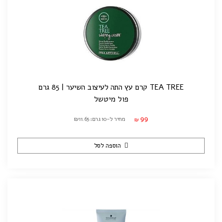
TEA TREE קרם עץ התה לעיצוב השיער | 85 גרם
פול מיטשל
99
מחיר ל-10 גרם: ₪11.65
₪
הוספה לסל