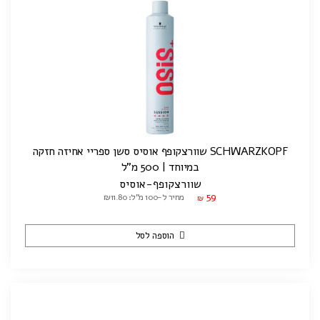
SCHWARZKOPF שוורצקופף אוסיס סשן ספריי אחיזה חזקה
במיוחד | 500 מ"ל
שוורצקופף-אוסיס
59
מחיר ל-100 מ"ל: ₪11.80
₪
הוספה לסל