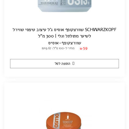
SCHWARZKOPF שוורצקופף אוסיס ג'ל עיצוב טיפסי טווירל
לשיער מתולתל וגלי | 300 מ"ל
שוורצקופף-אוסיס
59
מחיר ל-100 מ"ל: ₪19.67
₪
הוספה לסל