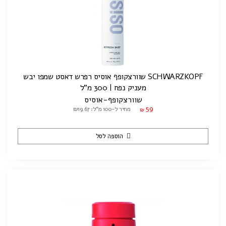
SCHWARZKOPF שוורצקופף אוסיס רפרש דאסט שמפו יבש
מעניק נפח | 300 מ"ל
שוורצקופף-אוסיס
59
מחיר ל-100 מ"ל: ₪19.67
₪
הוספה לסל