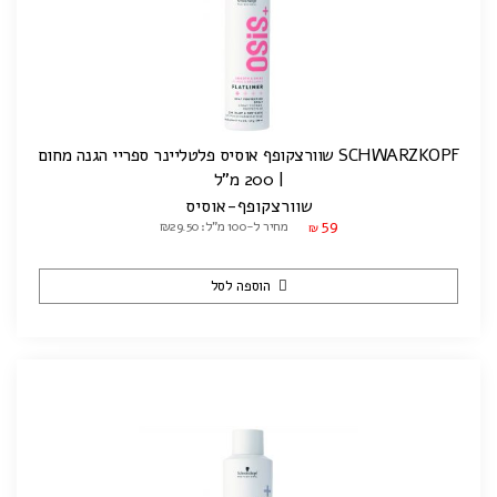
SCHWARZKOPF שוורצקופף אוסיס פלטליינר ספריי הגנה מחום
| 200 מ"ל
שוורצקופף-אוסיס
59
מחיר ל-100 מ"ל: ₪29.50
₪
הוספה לסל