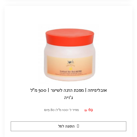
אובליפיחה | מסכת הזנה לשיער | 500 מ"ל
ג'ויה
69
מחיר ל-100 מ"ל: ₪13.80
₪
הוספה לסל