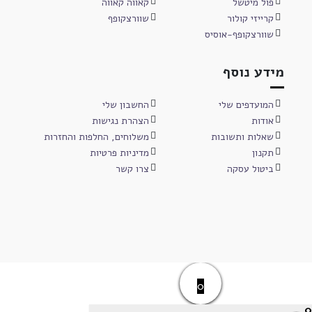
פול מיטשל
קאווה קאווה
קרייזי קולור
שוורצקופף
שוורצקופף-אוסיס
מידע נוסף
המועדפים שלי
החשבון שלי
אודות
הצהרת נגישות
שאלות ותשובות
משלוחים, החלפות והחזרות
תקנון
מדיניות פרטיות
ביטול עסקה
צרו קשר
0
0