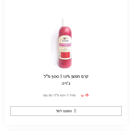
קרם חמצן 12% | 500 מ"ל
ג'ויה
18
מחיר ל-100 מ"ל: ₪3.60
₪
הוספה לסל