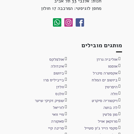
חנות: אלנבי 33 תל אביב
מחסן לוגיסטי: המרכבה 17 חולון
מותגים מובילים
אוליביה גרדן
אולפלקס
אוסמו
אינדולה
אקסטרה מינרל
ביוטופ
ביוטופ ים המלח
בייביליס פרו
היפרטין
וולדן
וולה
וולנס
ויקטוריה סיקרט
טופיק זקיקי שיער
לה בוטה
לוריאל
מון פלטין
מיי וואי
מרוקאן אויל
סאקורה
סקסי הייר ג'ון סטייל
סרינה קיי