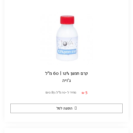
קרם חמצן 12% | 60 מ"ל
ג'ויה
5
מחיר ל-10 מ"ל: ₪0.83
₪
הוספה לסל