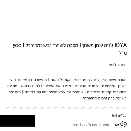
JOYA ג'ויה שמן פשתן | מסכה לשיער יבש ומקורזל | 500
מ"ל
מותג:
ג'ויה
מסכת פשתן טיפולית לשיער יבש, מקורזל ופגום | מועשרת בתמציות זרעי
פשתן, וויטמינים ושמנים טבעיים | מזינה את השיער בלחות גבוהה | מונעת
היווצרות קצוות מפוצלים | שומרת על צבע השיר ומונעת דהייתו | מעניקה
לשיער ברק ורכות קטיפתית
מק"ט: J118
69
₪
מחיר ל-100 מ"ל: ₪13.80