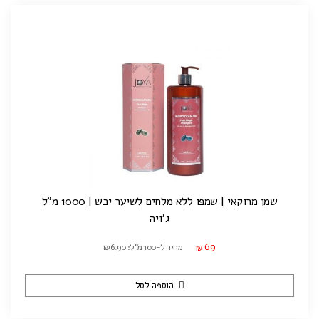
שמן מרוקאי | שמפו ללא מלחים לשיער יבש | 1000 מ"ל
ג'ויה
69
מחיר ל-100 מ"ל: ₪6.90
₪
הוספה לסל