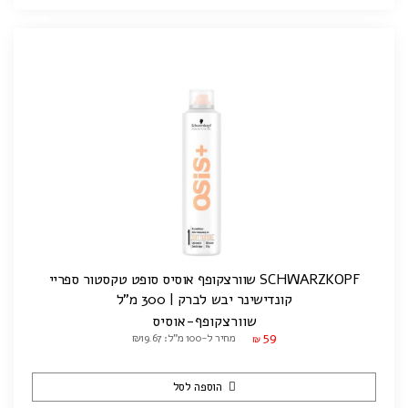
SCHWARZKOPF שוורצקופף אוסיס סופט טקסטור ספריי
קונדישינר יבש לברק | 300 מ"ל
שוורצקופף-אוסיס
59
מחיר ל-100 מ"ל: ₪19.67
₪
הוספה לסל