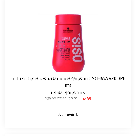
SCHWARZKOPF שוורצקופף אוסיס דאסט איט אבקת נפח | 10
גרם
שוורצקופף-אוסיס
59
מחיר ל-10 גרם: ₪59.00
₪
הוספה לסל