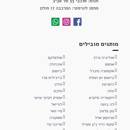
חנות: אלנבי 33 תל אביב
מחסן לוגיסטי: המרכבה 17 חולון
מותגים מובילים
אוליביה גרדן
אולפלקס
אוסמו
אינדולה
אקסטרה מינרל
ביוטופ
ביוטופ ים המלח
בייביליס פרו
היפרטין
וולדן
וולה
וולנס
ויקטוריה סיקרט
טופיק זקיקי שיער
לה בוטה
לוריאל
מון פלטין
מיי וואי
מרוקאן אויל
סאקורה
סקסי הייר ג'ון סטייל
סרינה קיי