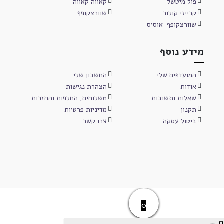
פול מיטשל
קאווה קאווה
קרייזי קולור
שוורצקופף
שוורצקופף-אוסיס
מידע נוסף
המועדפים שלי
החשבון שלי
אודות
הצהרת נגישות
שאלות ותשובות
משלוחים, החלפות והחזרות
תקנון
מדיניות פרטיות
ביטול עסקה
צרו קשר
0
0