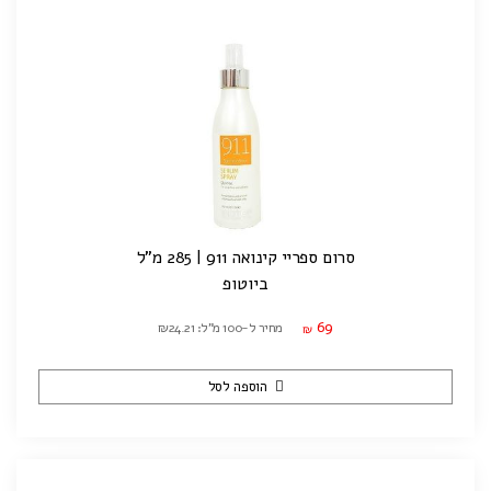
סרום ספריי קינואה 911 | 285 מ"ל
ביוטופ
69
מחיר ל-100 מ"ל: ₪24.21
₪
הוספה לסל