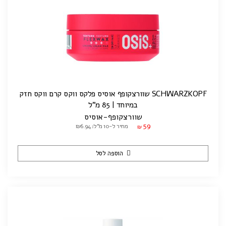
SCHWARZKOPF שוורצקופף אוסיס פלקס ווקס קרם ווקס חזק
במיוחד | 85 מ"ל
שוורצקופף-אוסיס
59
מחיר ל-10 מ"ל: ₪6.94
₪
הוספה לסל