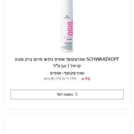
SCHWARZKOPF שוורצקופף אוסיס גלואו סרום ברק מונע
קרזול | 50 מ"ל
שוורצקופף-אוסיס
69
מחיר ל-10 מ"ל: ₪13.80
₪
הוספה לסל