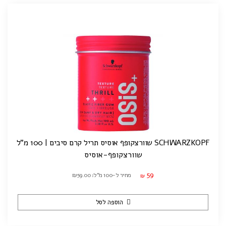
SCHWARZKOPF שוורצקופף אוסיס תריל קרם סיבים | 100 מ"ל
שוורצקופף-אוסיס
59
מחיר ל-100 מ"ל: ₪59.00
₪
הוספה לסל