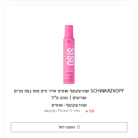
SCHWARZKOPF שוורצקופף אוסיס אייר וויפ מוס נפח מרים
שורשים | 200 מ"ל
שוורצקופף-אוסיס
59
מחיר ל-100 מ"ל: ₪29.50
₪
הוספה לסל