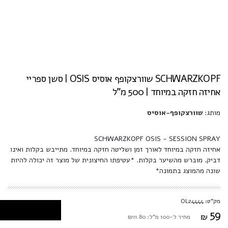
SCHWARZKOPF שוורצקופף אוסיס OSIS | סשן ספריי
אחיזה חזקה במיוחד | 500 מ"ל
מותג:
שוורצקופף-אוסיס
SCHWARZKOPF OSIS - SESSION SPRAY
אחיזה חזקה במיוחד לאורך זמן ושליטה חזקה במיוחד. מתייבש בקלות ואינו
דביק. מוברש מהשיער בקלות. *עטיפתו החיצונית של מוצר זה יכולה להיות
שונה מהמוצג בתמונה*
מק"ט: OL24444
59
₪
מחיר ל-100 מ"ל: ₪11.80