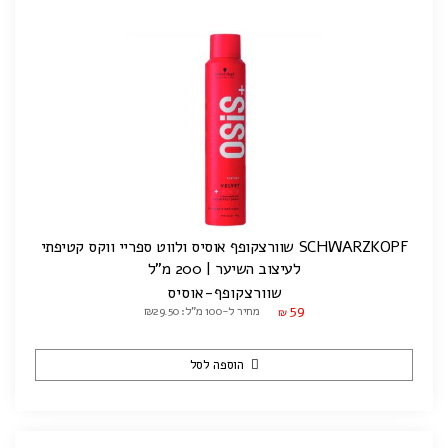
SCHWARZKOPF שוורצקופף אוסיס ולווט ספריי ווקס קטיפתי
לעיצוב השיער | 200 מ"ל
שוורצקופף-אוסיס
59
מחיר ל-100 מ"ל: ₪29.50
₪
הוספה לסל