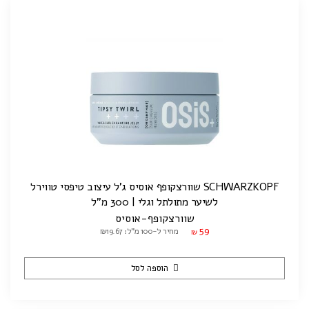
SCHWARZKOPF שוורצקופף אוסיס ג'ל עיצוב טיפסי טווירל
לשיער מתולתל וגלי | 300 מ"ל
שוורצקופף-אוסיס
59
מחיר ל-100 מ"ל: ₪19.67
₪
הוספה לסל