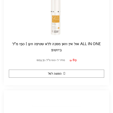
ALL IN ONE אול אין וואן מסכה ללא שטיפה 911 | 150 מ"ל
ביוטופ
89
מחיר ל-100 מ"ל: ₪59.33
₪
הוספה לסל