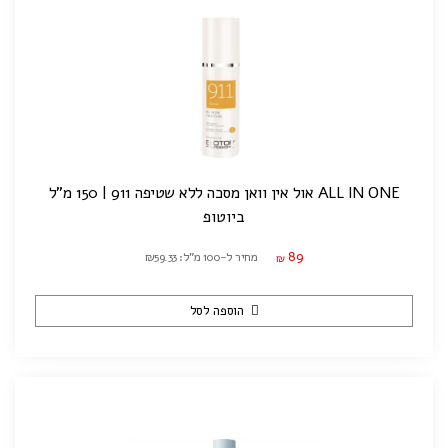
ALL IN ONE אול אין וואן מסכה ללא שטיפה 911 | 150 מ"ל
ביוטופ
89
מחיר ל-100 מ"ל: ₪59.33
₪
הוספה לסל