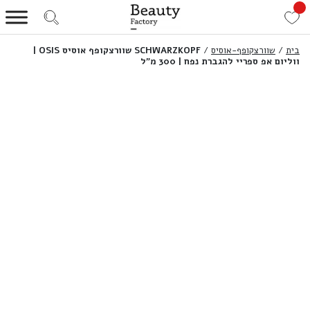
בית
/
שוורצקופף-אוסיס
/
SCHWARZKOPF שוורצקופף אוסיס OSIS |
ווליום אפ ספריי להגברת נפח | 300 מ”ל