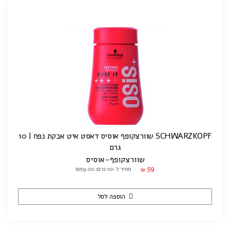
SCHWARZKOPF שוורצקופף אוסיס דאסט איט אבקת נפח | 10
גרם
שוורצקופף-אוסיס
59
מחיר ל-10 גרם: ₪59.00
₪
הוספה לסל