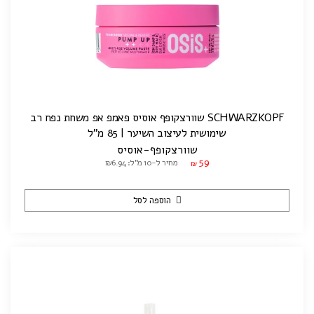
SCHWARZKOPF שוורצקופף אוסיס פאמפ אפ משחת נפח רב
שימושית לעיצוב השיער | 85 מ"ל
שוורצקופף-אוסיס
59
מחיר ל-10 מ"ל: ₪6.94
₪
הוספה לסל