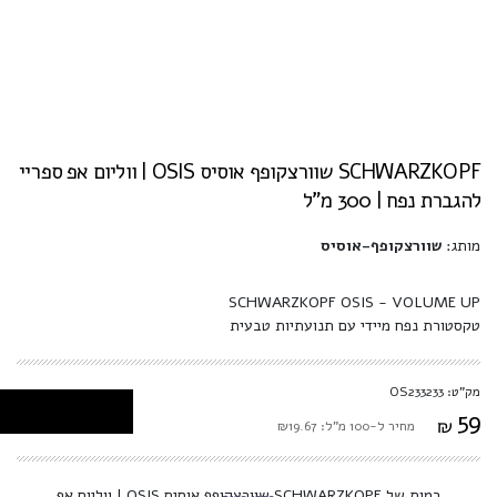
SCHWARZKOPF שוורצקופף אוסיס OSIS | ווליום אפ ספריי
להגברת נפח | 300 מ"ל
מותג:
שוורצקופף-אוסיס
SCHWARZKOPF OSIS - VOLUME UP
טקסטורת נפח מיידי עם תנועתיות טבעית
מק"ט: OS233233
59
₪
מחיר ל-100 מ"ל: ₪19.67
כמות של SCHWARZKOPF שוורצקופף אוסיס OSIS | ווליום אפ