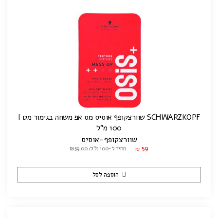
SCHWARZKOPF שוורצקופף אוסיס מס אפ משחה בגימור מט |
100 מ"ל
שוורצקופף-אוסיס
59
מחיר ל-100 מ"ל: ₪59.00
₪
הוספה לסל