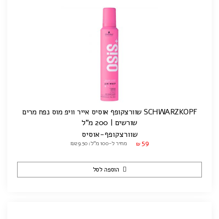
SCHWARZKOPF שוורצקופף אוסיס אייר וויפ מוס נפח מרים
שורשים | 200 מ"ל
שוורצקופף-אוסיס
59
מחיר ל-100 מ"ל: ₪29.50
₪
הוספה לסל