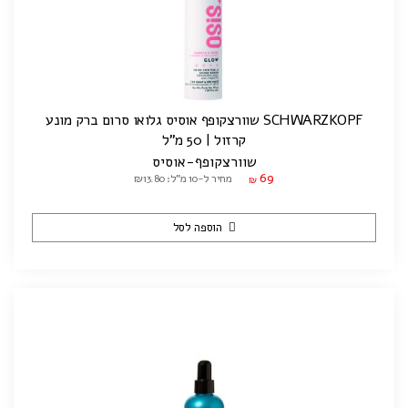
SCHWARZKOPF שוורצקופף אוסיס גלואו סרום ברק מונע
קרזול | 50 מ"ל
שוורצקופף-אוסיס
69
מחיר ל-10 מ"ל: ₪13.80
₪
הוספה לסל