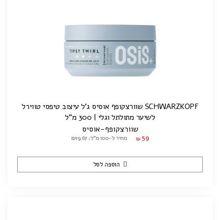
SCHWARZKOPF שוורצקופף אוסיס ג'ל עיצוב טיפסי טווירל
לשיער מתולתל וגלי | 300 מ"ל
שוורצקופף-אוסיס
59
מחיר ל-100 מ"ל: ₪19.67
₪
הוספה לסל