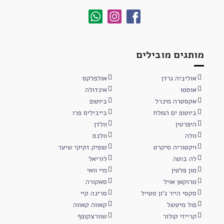
מותגים מובילים
אוליביה גרדן
אולפלקס
אוסמו
אינדולה
אקסטרה מינרל
ביוטופ
ביוטופ ים המלח
בייביליס פרו
היפרטין
וולדן
וולה
וולנס
ויקטוריה סיקרט
טופיק זקיקי שיער
לה בוטה
לוריאל
מון פלטין
מיי וואי
מרוקאן אויל
סאקורה
סקסי הייר ג'ון סטייל
סרינה קיי
פול מיטשל
קאווה קאווה
קרייזי קולור
שוורצקופף