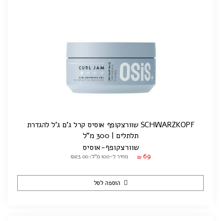
SCHWARZKOPF שוורצקופף אוסיס קרל ג'ם ג'ל להגדרת
תלתלים | 300 מ"ל
שוורצקופף-אוסיס
69
מחיר ל-100 מ"ל: ₪23.00
₪
הוספה לסל