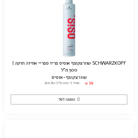
SCHWARZKOPF שוורצקופף אוסיס פריז ספריי אחיזה חזקה |
500 מ"ל
שוורצקופף-אוסיס
59
מחיר ל-100 מ"ל: ₪11.80
₪
הוספה לסל