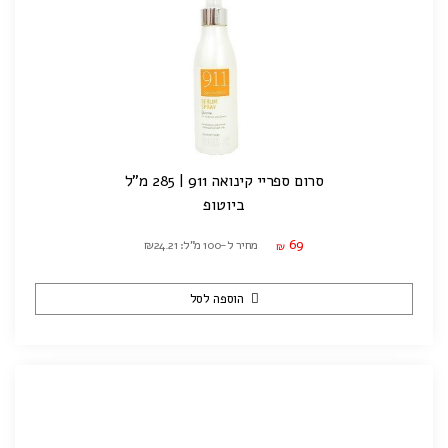
סרום ספריי קינואה 911 | 285 מ"ל
ביוטופ
69
מחיר ל-100 מ"ל: ₪24.21
₪
הוספה לסל