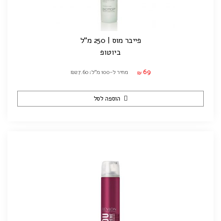
פייבר מוס | 250 מ"ל
ביוטופ
69
מחיר ל-100 מ"ל: ₪27.60
₪
הוספה לסל