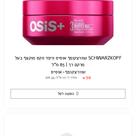
SCHWARZKOPF שוורצקופף אוסיס וויפד ווקס מוקצף בעל
מרקם רך | 85 מ"ל
שוורצקופף-אוסיס
59
מחיר ל-10 מ"ל: ₪6.94
₪
הוספה לסל