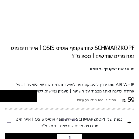
SCHWARZKOPF שוורצקופף אוסיס OSIS | אייר וויפ מוס
נפח מרים שורשים | 200 מ"ל
מותג:
שוורצקופף-אוסיס
AIR WHIP מוס עדין להענקת נפח לשיער והרמת שורשי השיער | בעל
אחיזה עדינה ואינו מכביד על השיער | מעניק גמישות לשיער וקל לעיצוב
59
₪
מחיר ל-100 מ"ל: ₪29.50
-
כמות של SCHWARZKOPF שוורצקופף אוסיס OSIS | אייר וויפ
+
בחרו כמות
מוס נפח מרים שורשים | 200 מ"ל