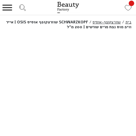
בית
/
שוורצקופף-אוסיס
/
SCHWARZKOPF שוורצקופף אוסיס OSIS | אייר
וויפ מוס נפח מרים שורשים | 200 מ”ל