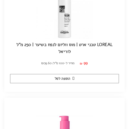
LOREAL טכני ארט | מוס ווליום לנפח בשיער | 250 מ"ל
לוריאל
99
מחיר ל-100 מ"ל: ₪39.60
₪
הוספה לסל