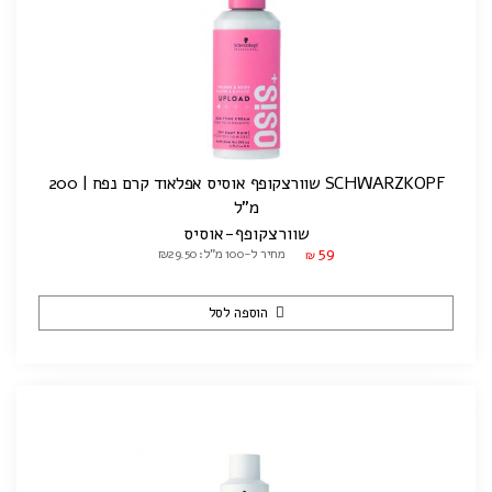
SCHWARZKOPF שוורצקופף אוסיס אפלאוד קרם נפח | 200
מ"ל
שוורצקופף-אוסיס
59
מחיר ל-100 מ"ל: ₪29.50
₪
הוספה לסל