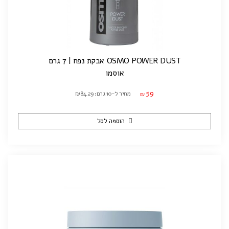
OSMO POWER DUST אבקת נפח | 7 גרם
אוסמו
59
מחיר ל-10 גרם: ₪84.29
₪
הוספה לסל