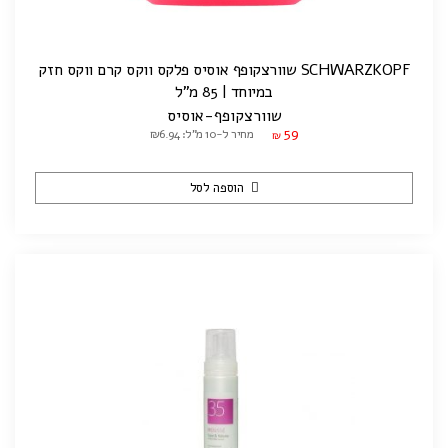
SCHWARZKOPF שוורצקופף אוסיס פלקס ווקס קרם ווקס חזק
במיוחד | 85 מ"ל
שוורצקופף-אוסיס
59
מחיר ל-10 מ"ל: ₪6.94
₪
הוספה לסל