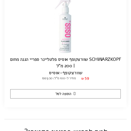
SCHWARZKOPF שוורצקופף אוסיס פלטליינר ספריי הגנה מחום
| 200 מ"ל
שוורצקופף-אוסיס
59
מחיר ל-100 מ"ל: ₪29.50
₪
הוספה לסל