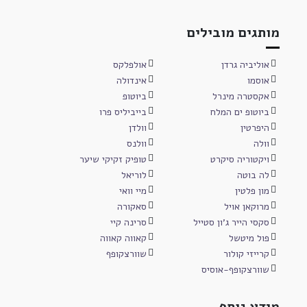
מותגים מובילים
אוליביה גרדן
אולפלקס
אוסמו
אינדולה
אקסטרה מינרל
ביוטופ
ביוטופ ים המלח
בייביליס פרו
היפרטין
וולדן
וולה
וולנס
ויקטוריה סיקרט
טופיק זקיקי שיער
לה בוטה
לוריאל
מון פלטין
מיי וואי
מרוקאן אויל
סאקורה
סקסי הייר ג'ון סטייל
סרינה קיי
פול מיטשל
קאווה קאווה
קרייזי קולור
שוורצקופף
שוורצקופף-אוסיס
מידע נוסף