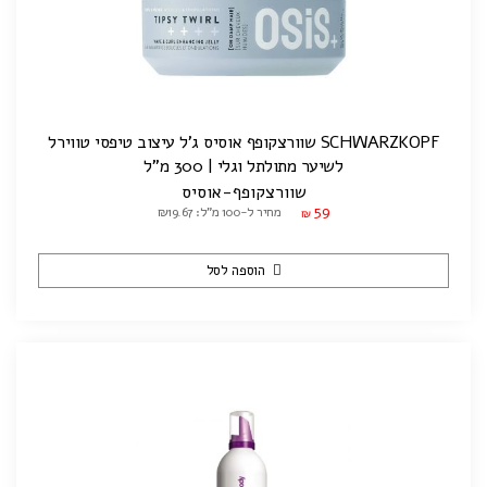
SCHWARZKOPF שוורצקופף אוסיס ג'ל עיצוב טיפסי טווירל
לשיער מתולתל וגלי | 300 מ"ל
שוורצקופף-אוסיס
59
מחיר ל-100 מ"ל: ₪19.67
₪
הוספה לסל