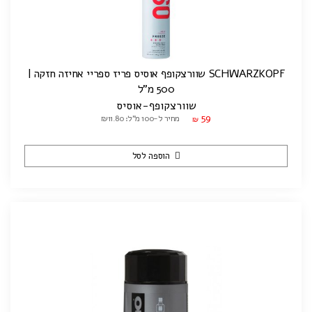
SCHWARZKOPF שוורצקופף אוסיס פריז ספריי אחיזה חזקה |
500 מ"ל
שוורצקופף-אוסיס
59
מחיר ל-100 מ"ל: ₪11.80
₪
הוספה לסל