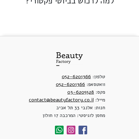
למה לרכוש בביוטי פקטורי?
טלפון:
052-6201366
וואטסאפ:
052-6201366
פקס:
03-6205528
מייל:
contact@beautyfactory.co.il
חנות: אלנבי 33 תל אביב
מחסן לוגיסטי: המרכבה 17 חולון