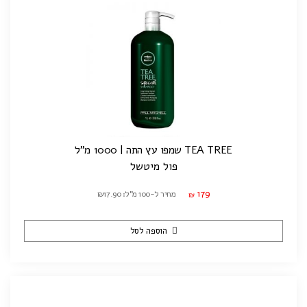
TEA TREE שמפו עץ התה | 1000 מ"ל
פול מיטשל
179
מחיר ל-100 מ"ל: ₪17.90
₪
הוספה לסל