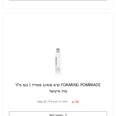
FOAMING POMMADE קרם פומינג פומייד | 150 מ"ל
פול מיטשל
79
מחיר ל-100 מ"ל: ₪52.67
₪
הוספה לסל