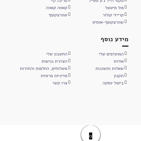
סקסי הייר ג'ון סטייל
סרינה קיי
פול מיטשל
קאווה קאווה
קרייזי קולור
שוורצקופף
שוורצקופף-אוסיס
מידע נוסף
המועדפים שלי
החשבון שלי
אודות
הצהרת נגישות
שאלות ותשובות
משלוחים, החלפות והחזרות
תקנון
מדיניות פרטיות
ביטול עסקה
צרו קשר
0