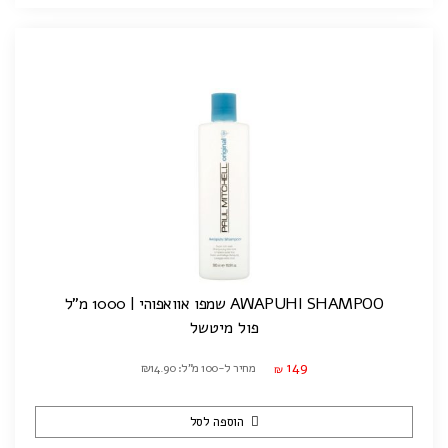
AWAPUHI SHAMPOO שמפו אוואפוהי | 1000 מ"ל
פול מיטשל
149
מחיר ל-100 מ"ל: ₪14.90
₪
הוספה לסל