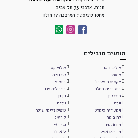
חנות: אלנבי 33 תל אביב
מחסן לוגיסטי: המרכבה 17 חולון
מותגים מובילים
אוליביה גרדן
אולפלקס
אוסמו
אינדולה
אקסטרה מינרל
ביוטופ
ביוטופ ים המלח
בייביליס פרו
היפרטין
וולדן
וולה
וולנס
ויקטוריה סיקרט
טופיק זקיקי שיער
לה בוטה
לוריאל
מון פלטין
מיי וואי
מרוקאן אויל
סאקורה