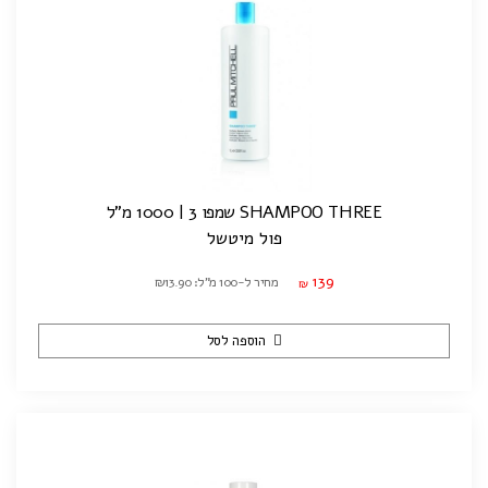
SHAMPOO THREE שמפו 3 | 1000 מ"ל
פול מיטשל
139
מחיר ל-100 מ"ל: ₪13.90
₪
הוספה לסל