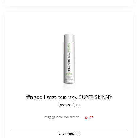
SUPER SKINNY שמפו סופר סקיני | 300 מ"ל
פול מיטשל
70
מחיר ל-100 מ"ל: ₪23.33
₪
הוספה לסל