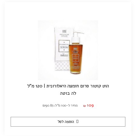
הוט קוטור סרום חומצה היאלורונית | 120 מ"ל
לה בוטה
109
מחיר ל-100 מ"ל: ₪90.83
₪
הוספה לסל