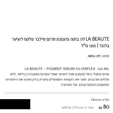
LA BEAUTE לה בוטה פיגמנט סרום סילבר פלקס לשיער
בלונד | 120 מ"ל
מותג:
לה בוטה
LA BEAUTE - PIGMENT SERUM SILVERPLEX 120 ML
סרום טיפולי בעל פיגמנט סגול לשיער אפור/גוונים/אומברה/בליאז. ללא
מלחים ופרבנים. סוגר את הקצוות המפוצלים מעניק ברק ומונע את היווצרות
הפיגמנט הכתום/צהוב של השיערה
מק"ט: LB0003
80
₪
מחיר ל-100 מ"ל: ₪66.67