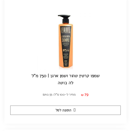
שמפו קרטין טהור ושמן ארגן | 750 מ"ל
לה בוטה
79
מחיר ל-100 מ"ל: ₪10.53
₪
הוספה לסל