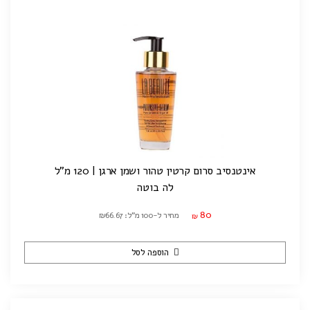
אינטנסיב סרום קרטין טהור ושמן ארגן | 120 מ"ל
לה בוטה
80
מחיר ל-100 מ"ל: ₪66.67
₪
הוספה לסל