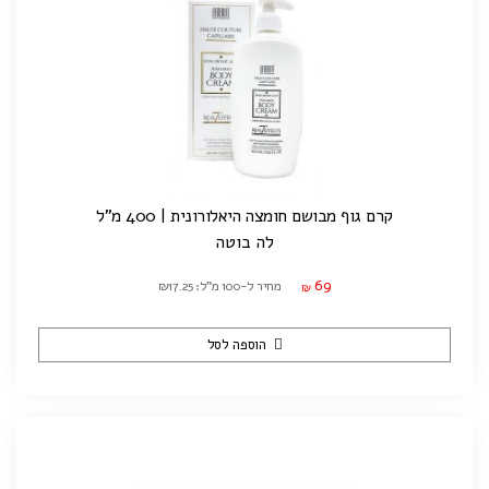
קרם גוף מבושם חומצה היאלורונית | 400 מ"ל
לה בוטה
69
מחיר ל-100 מ"ל: ₪17.25
₪
הוספה לסל