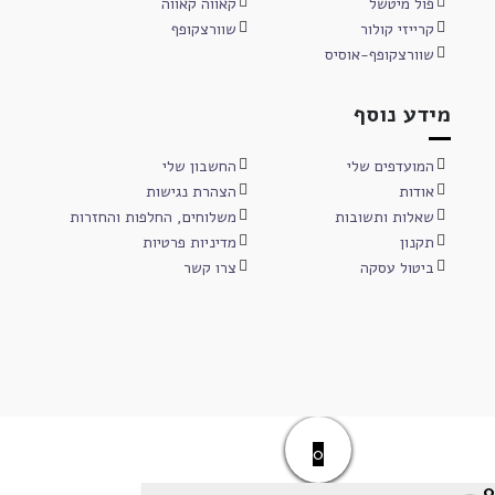
פול מיטשל
קאווה קאווה
קרייזי קולור
שוורצקופף
שוורצקופף-אוסיס
מידע נוסף
המועדפים שלי
החשבון שלי
אודות
הצהרת נגישות
שאלות ותשובות
משלוחים, החלפות והחזרות
תקנון
מדיניות פרטיות
ביטול עסקה
צרו קשר
0
0