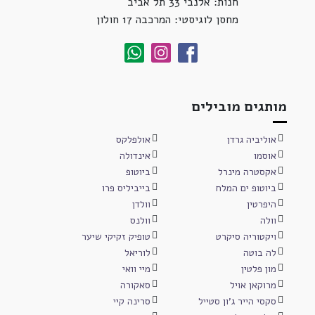
חנות: אלנבי 33 תל אביב
מחסן לוגיסטי: המרכבה 17 חולון
מותגים מובילים
אוליביה גרדן
אולפלקס
אוסמו
אינדולה
אקסטרה מינרל
ביוטופ
ביוטופ ים המלח
בייביליס פרו
היפרטין
וולדן
וולה
וולנס
ויקטוריה סיקרט
טופיק זקיקי שיער
לה בוטה
לוריאל
מון פלטין
מיי וואי
מרוקאן אויל
סאקורה
סקסי הייר ג'ון סטייל
סרינה קיי