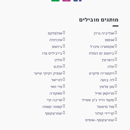
מותגים מובילים
אוליביה גרדן
אולפלקס
אוסמו
אינדולה
אקסטרה מינרל
ביוטופ
ביוטופ ים המלח
בייביליס פרו
היפרטין
וולדן
וולה
וולנס
ויקטוריה סיקרט
טופיק זקיקי שיער
לה בוטה
לוריאל
מון פלטין
מיי וואי
מרוקאן אויל
סאקורה
סקסי הייר ג'ון סטייל
סרינה קיי
פול מיטשל
קאווה קאווה
קרייזי קולור
שוורצקופף
שוורצקופף-אוסיס