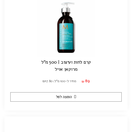
קרם לחות ועיצוב | 500 מ"ל
מרוקאן אויל
89
מחיר ל-100 מ"ל: ₪17.80
₪
הוספה לסל