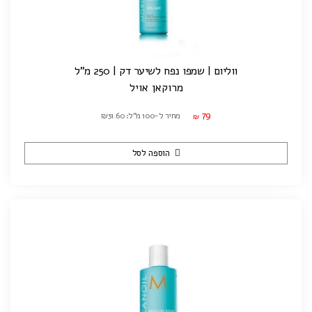
ווליום | שמפו נפח לשיער דק | 250 מ"ל
מרוקאן אויל
79
מחיר ל-100 מ"ל: ₪31.60
₪
הוספה לסל