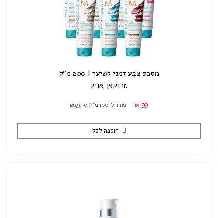
מסכת צבע זמני לשיער | 200 מ"ל
מרוקאן אויל
99
מחיר ל-100 מ"ל: ₪49.50
₪
הוספה לסל