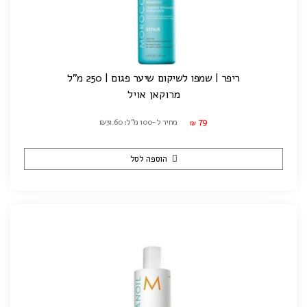
ריפר | שמפו לשיקום שיער פגום | 250 מ"ל
מרוקאן אויל
79
מחיר ל-100 מ"ל: ₪31.60
₪
הוספה לסל