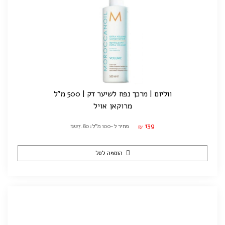
ווליום | מרכך נפח לשיער דק | 500 מ"ל
מרוקאן אויל
139
מחיר ל-100 מ"ל: ₪27.80
₪
הוספה לסל