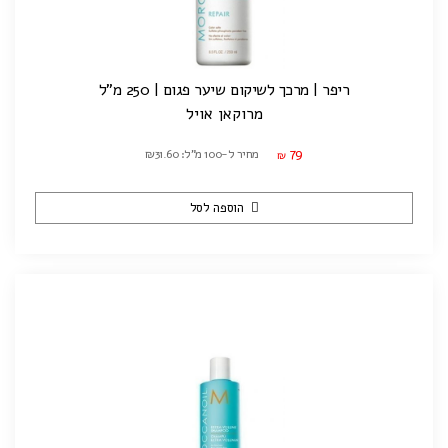
ריפר | מרכך לשיקום שיער פגום | 250 מ"ל
מרוקאן אויל
79
מחיר ל-100 מ"ל: ₪31.60
₪
הוספה לסל