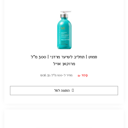
סמוט | תחליב לשיער מרדני | 300 מ"ל
מרוקאן אויל
109
מחיר ל-100 מ"ל: ₪36.33
₪
הוספה לסל