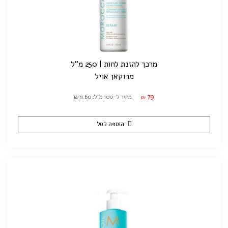
מרכך להזנת לחות | 250 מ"ל
מרוקאן אויל
79
מחיר ל-100 מ"ל: ₪31.60
₪
הוספה לסל