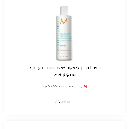
ריפר | מרכך לשיקום שיער פגום | 250 מ"ל
מרוקאן אויל
79
מחיר ל-100 מ"ל: ₪31.60
₪
הוספה לסל