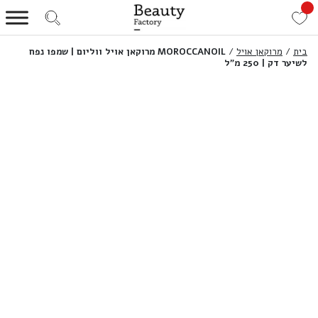
בית
/
מרוקאן אויל
/
MOROCCANOIL מרוקאן אויל ווליום | שמפו נפח
לשיער דק | 250 מ”ל