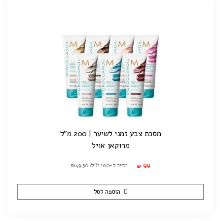
מסכת צבע זמני לשיער | 200 מ"ל
מרוקאן אויל
99
מחיר ל-100 מ"ל: ₪49.50
₪
הוספה לסל