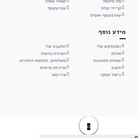
פול מיטשל
קאווה קאווה
קרייזי קולור
שוורצקופף
שוורצקופף-אוסיס
מידע נוסף
המועדפים שלי
החשבון שלי
אודות
הצהרת נגישות
שאלות ותשובות
משלוחים, החלפות והחזרות
תקנון
מדיניות פרטיות
ביטול עסקה
צרו קשר
0
0