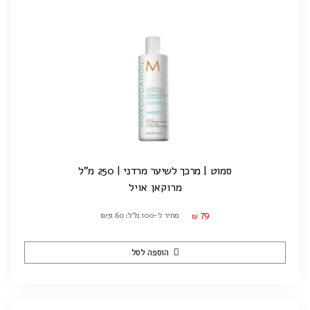
סמוט | מרכך לשיער מרדני | 250 מ"ל
מרוקאן אויל
79
מחיר ל-100 מ"ל: ₪31.60
₪
הוספה לסל