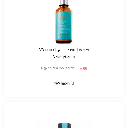
פיניש | ספריי ברק | 100 מ"ל
מרוקאן אויל
99
מחיר ל-100 מ"ל: ₪99.00
₪
הוספה לסל