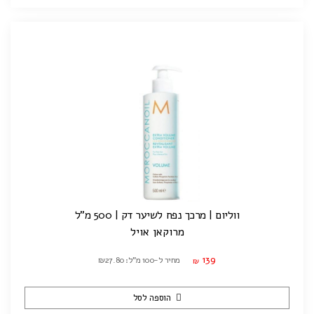
ווליום | מרכך נפח לשיער דק | 500 מ"ל
מרוקאן אויל
139
מחיר ל-100 מ"ל: ₪27.80
₪
הוספה לסל