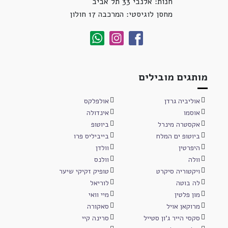
חנות: אלנבי 33 תל אביב
מחסן לוגיסטי: המרכבה 17 חולון
מותגים מובילים
אוליביה גרדן
אולפלקס
אוסמו
אינדולה
אקסטרה מינרל
ביוטופ
ביוטופ ים המלח
בייביליס פרו
היפרטין
וולדן
וולה
וולנס
ויקטוריה סיקרט
טופיק זקיקי שיער
לה בוטה
לוריאל
מון פלטין
מיי וואי
מרוקאן אויל
סאקורה
סקסי הייר ג'ון סטייל
סרינה קיי