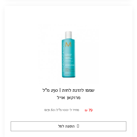
שמפו להזנת לחות | 250 מ"ל
מרוקאן אויל
79
מחיר ל-100 מ"ל: ₪31.60
₪
הוספה לסל