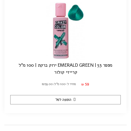
מספר 53 | EMERALD GREEN ירוק ברקת | 100 מ"ל
קרייזי קולור
59
מחיר ל-100 מ"ל: ₪59.00
₪
הוספה לסל