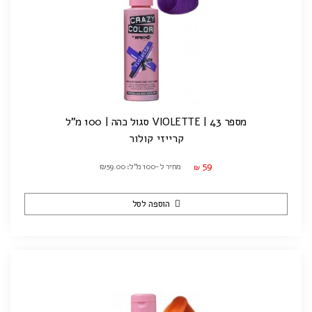
מספר 43 | VIOLETTE סגול כהה | 100 מ"ל
קרייזי קולור
59
מחיר ל-100 מ"ל: ₪59.00
₪
הוספה לסל