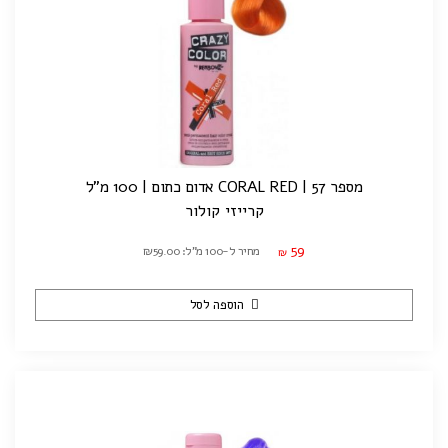
מספר 57 | CORAL RED אדום כתום | 100 מ"ל
קרייזי קולור
59
מחיר ל-100 מ"ל: ₪59.00
₪
הוספה לסל