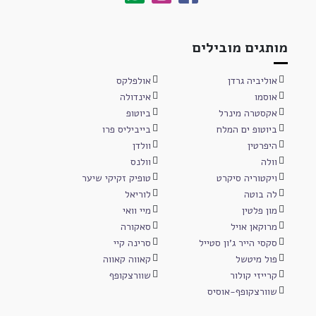
מותגים מובילים
אוליביה גרדן
אולפלקס
אוסמו
אינדולה
אקסטרה מינרל
ביוטופ
ביוטופ ים המלח
בייביליס פרו
היפרטין
וולדן
וולה
וולנס
ויקטוריה סיקרט
טופיק זקיקי שיער
לה בוטה
לוריאל
מון פלטין
מיי וואי
מרוקאן אויל
סאקורה
סקסי הייר ג'ון סטייל
סרינה קיי
פול מיטשל
קאווה קאווה
קרייזי קולור
שוורצקופף
שוורצקופף-אוסיס