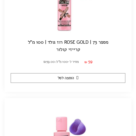
מספר 73 | ROSE GOLD רוז גולד | 100 מ"ל
קרייזי קולור
59
מחיר ל-100 מ"ל: ₪59.00
₪
הוספה לסל