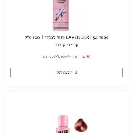
מספר 54 | LAVENDER סגול לבנדר | 100 מ"ל
קרייזי קולור
59
מחיר ל-100 מ"ל: ₪59.00
₪
הוספה לסל