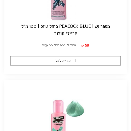
מספר 45 | PEACOCK BLUE כחול טווס | 100 מ"ל
קרייזי קולור
59
מחיר ל-100 מ"ל: ₪59.00
₪
הוספה לסל