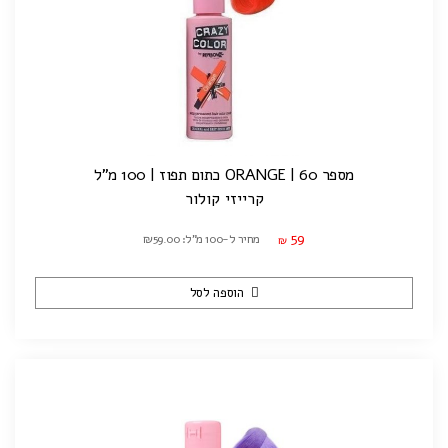
מספר 60 | ORANGE כתום תפוז | 100 מ"ל
קרייזי קולור
59
מחיר ל-100 מ"ל: ₪59.00
₪
הוספה לסל