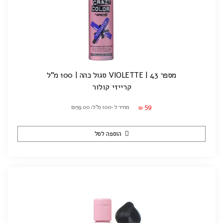
מספר 43 | VIOLETTE סגול כהה | 100 מ"ל
קרייזי קולור
59
מחיר ל-100 מ"ל: ₪59.00
₪
הוספה לסל