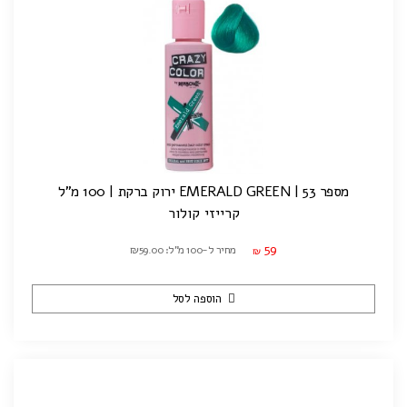
מספר 53 | EMERALD GREEN ירוק ברקת | 100 מ"ל
קרייזי קולור
59
מחיר ל-100 מ"ל: ₪59.00
₪
הוספה לסל