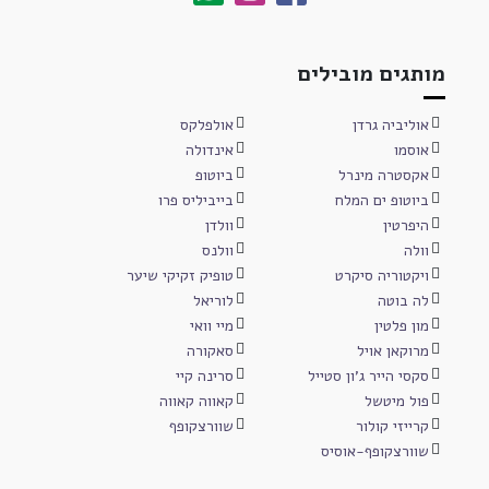
מותגים מובילים
אוליביה גרדן
אולפלקס
אוסמו
אינדולה
אקסטרה מינרל
ביוטופ
ביוטופ ים המלח
בייביליס פרו
היפרטין
וולדן
וולה
וולנס
ויקטוריה סיקרט
טופיק זקיקי שיער
לה בוטה
לוריאל
מון פלטין
מיי וואי
מרוקאן אויל
סאקורה
סקסי הייר ג'ון סטייל
סרינה קיי
פול מיטשל
קאווה קאווה
קרייזי קולור
שוורצקופף
שוורצקופף-אוסיס