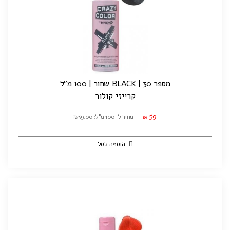
מספר 30 | BLACK שחור | 100 מ"ל
קרייזי קולור
59
מחיר ל-100 מ"ל: ₪59.00
₪
הוספה לסל