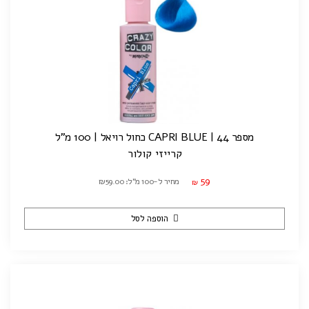
מספר 44 | CAPRI BLUE כחול רויאל | 100 מ"ל
קרייזי קולור
59
מחיר ל-100 מ"ל: ₪59.00
₪
הוספה לסל