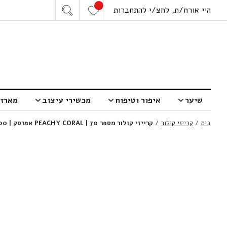
היי אורח/ת, לחצ/י להתחברות
שיער
איפור וטיפוח
מכשירי עיצוב
מארזי
בית
/
קרייזי קולור
/
קרייזי קולור מספר 70 | PEACHY CORAL אפרסק | 100 מ”ל