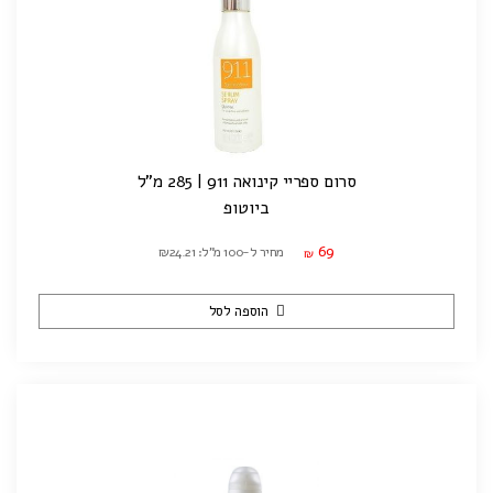
סרום ספריי קינואה 911 | 285 מ"ל
ביוטופ
69
מחיר ל-100 מ"ל: ₪24.21
₪
הוספה לסל