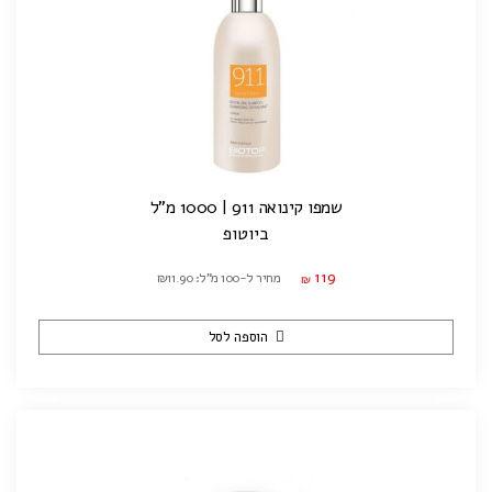
שמפו קינואה 911 | 1000 מ"ל
ביוטופ
119
מחיר ל-100 מ"ל: ₪11.90
₪
הוספה לסל