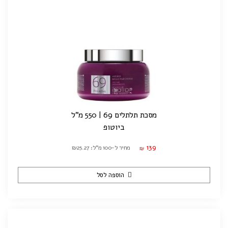
מסכת תלתלים 69 | 550 מ"ל
ביוטופ
139
מחיר ל-100 מ"ל: ₪25.27
₪
הוספה לסל