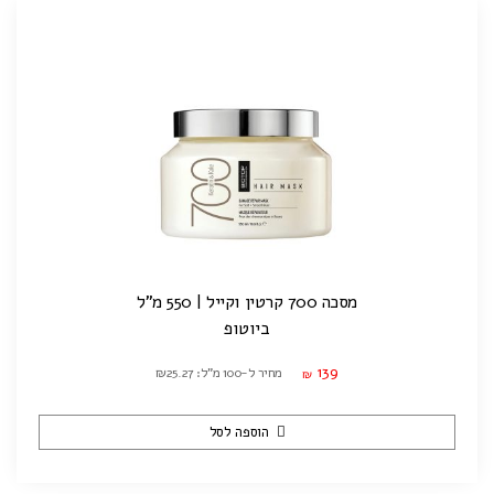
מסכה 700 קרטין וקייל | 550 מ"ל
ביוטופ
139
מחיר ל-100 מ"ל: ₪25.27
₪
הוספה לסל