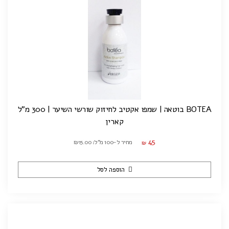
BOTEA בוטאה | שמפו אקטיב לחיזוק שורשי השיער | 300 מ"ל
קארין
45
מחיר ל-100 מ"ל: ₪15.00
₪
הוספה לסל