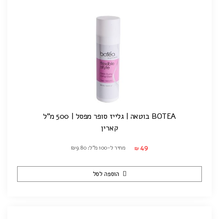
BOTEA בוטאה | גלייז סופר מפסל | 500 מ"ל
קארין
49
מחיר ל-100 מ"ל: ₪9.80
₪
הוספה לסל