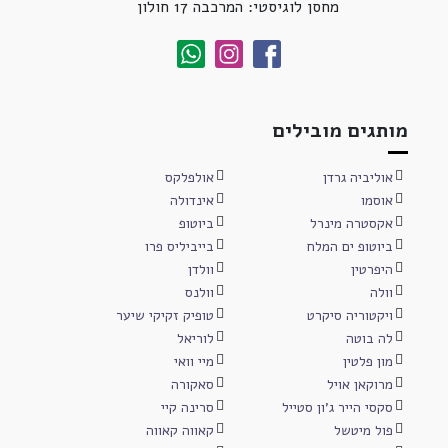
מחסן לוגיסטי: המרכבה 17 חולון
מותגים מובילים
אוליביה גרדן
אולפלקס
אוסמו
אינדולה
אקסטרה מינרל
ביוטופ
ביוטופ ים המלח
בייביליס פרו
היפרטין
וולדן
וולה
וולנס
ויקטוריה סיקרט
טופיק זקיקי שיער
לה בוטה
לוריאל
מון פלטין
מיי וואי
מרוקאן אויל
סאקורה
סקסי הייר ג'ון סטייל
סרינה קיי
פול מיטשל
קאווה קאווה