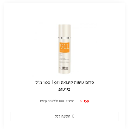
סרום טיפות קינואה 911 | 100 מ"ל
ביוטופ
159
מחיר ל-100 מ"ל: ₪159.00
₪
הוספה לסל