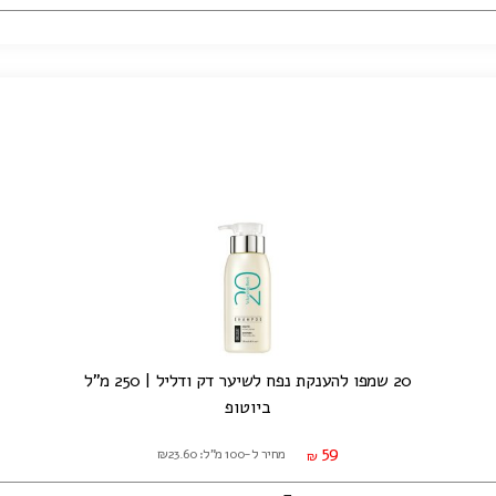
20 שמפו להענקת נפח לשיער דק ודליל | 250 מ"ל
ביוטופ
59
מחיר ל-100 מ"ל: ₪23.60
₪