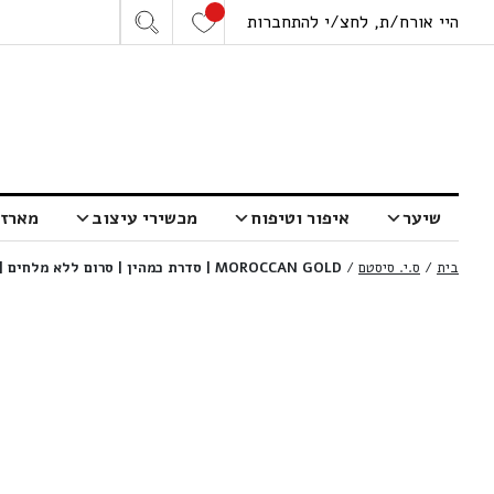
היי אורח/ת, לחצ/י להתחברות
שיער
איפור וטיפוח
מכשירי עיצוב
מארזי
בית
/
ס.י. סיסטם
/
MOROCCAN GOLD | סדרת כמהין | סרום ללא מלחים | 100 מ”ל