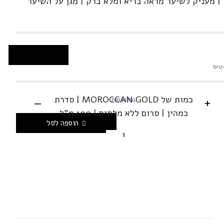
| מעניק לשיער מראה בריא ומלא ברק | מגן על השיער
-
כמות של MOROCCAN GOLD | סדרת
+
בחרו כמות
כמהין | סרום ללא מלחים | 100 מ"ל
הוספה לסל