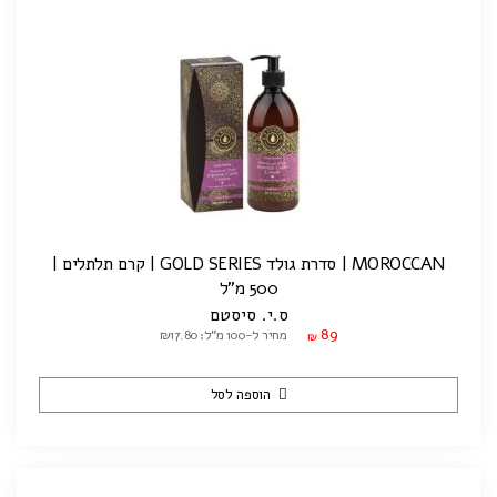
MOROCCAN | סדרת גולד GOLD SERIES | קרם תלתלים |
500 מ"ל
ס.י. סיסטם
89
מחיר ל-100 מ"ל: ₪17.80
₪
הוספה לסל