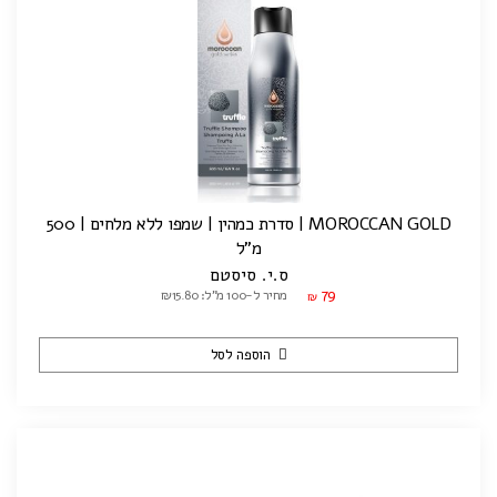
MOROCCAN GOLD | סדרת כמהין | שמפו ללא מלחים | 500
מ"ל
ס.י. סיסטם
79
מחיר ל-100 מ"ל: ₪15.80
₪
הוספה לסל