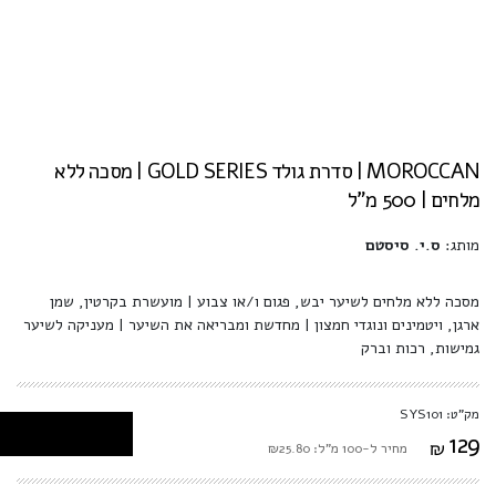
MOROCCAN | סדרת גולד GOLD SERIES | מסכה ללא
מלחים | 500 מ"ל
מותג:
ס.י. סיסטם
מסכה ללא מלחים לשיער יבש, פגום ו/או צבוע | מועשרת בקרטין, שמן
ארגן, ויטמינים ונוגדי חמצון | מחדשת ומבריאה את השיער | מעניקה לשיער
גמישות, רכות וברק
מק"ט: SYS101
129
₪
מחיר ל-100 מ"ל: ₪25.80