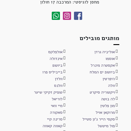
מחסן לוגיסטי: המרכבה 17 חולון
מותגים מובילים
אוליביה גרדן
אולפלקס
אוסמו
אינדולה
אקסטרה מינרל
ביוטופ
ביוטופ ים המלח
בייביליס פרו
היפרטין
וולדן
וולה
וולנס
ויקטוריה סיקרט
טופיק זקיקי שיער
לה בוטה
לוריאל
מון פלטין
מיי וואי
מרוקאן אויל
סאקורה
סקסי הייר ג'ון סטייל
סרינה קיי
פול מיטשל
קאווה קאווה