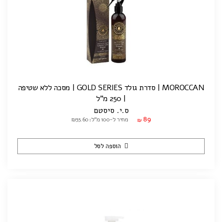
MOROCCAN | סדרת גולד GOLD SERIES | מסכה ללא שטיפה
| 250 מ"ל
ס.י. סיסטם
89
מחיר ל-100 מ"ל: ₪35.60
₪
הוספה לסל