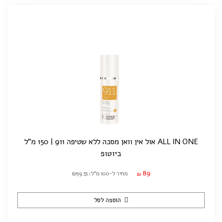
ALL IN ONE אול אין וואן מסכה ללא שטיפה 911 | 150 מ"ל
ביוטופ
89
מחיר ל-100 מ"ל: ₪59.33
₪
הוספה לסל