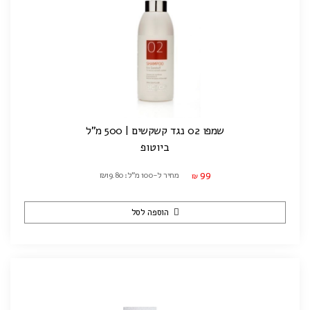
שמפו 02 נגד קשקשים | 500 מ"ל
ביוטופ
99
מחיר ל-100 מ"ל: ₪19.80
₪
הוספה לסל