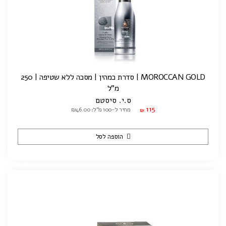
MOROCCAN GOLD | סדרת כמהין | מסכה ללא שטיפה | 250
מ"ל
ס.י. סיסטם
115
מחיר ל-100 מ"ל: ₪46.00
₪
הוספה לסל