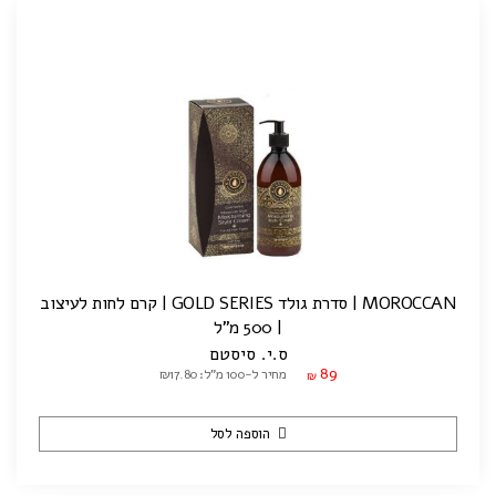
MOROCCAN | סדרת גולד GOLD SERIES | קרם לחות לעיצוב
| 500 מ"ל
ס.י. סיסטם
89
מחיר ל-100 מ"ל: ₪17.80
₪
הוספה לסל