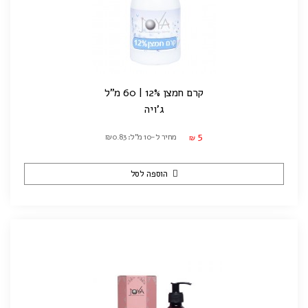
קרם חמצן 12% | 60 מ"ל
ג'ויה
5
מחיר ל-10 מ"ל: ₪0.83
₪
הוספה לסל