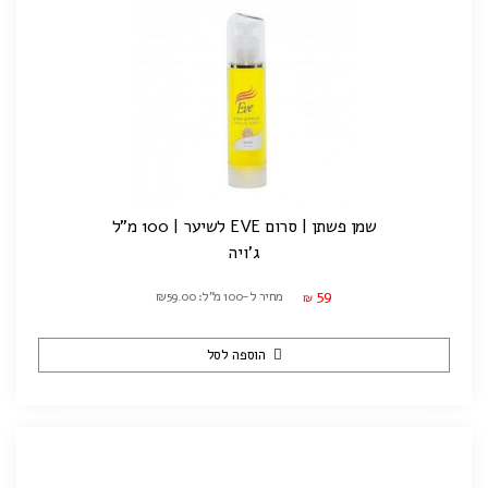
שמן פשתן | סרום EVE לשיער | 100 מ"ל
ג'ויה
59
מחיר ל-100 מ"ל: ₪59.00
₪
הוספה לסל