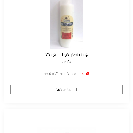
קרם חמצן 9% | 500 מ"ל
ג'ויה
18
מחיר ל-100 מ"ל: ₪3.60
₪
הוספה לסל