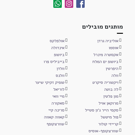
מותגים מובילים
אוליביה גרדן
אולפלקס
אוסמו
אינדולה
אקסטרה מינרל
ביוטופ
ביוטופ ים המלח
בייביליס פרו
היפרטין
וולדן
וולה
וולנס
ויקטוריה סיקרט
טופיק זקיקי שיער
לה בוטה
לוריאל
מון פלטין
מיי וואי
מרוקאן אויל
סאקורה
סקסי הייר ג'ון סטייל
סרינה קיי
פול מיטשל
קאווה קאווה
קרייזי קולור
שוורצקופף
שוורצקופף-אוסיס