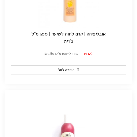
אובליפיחה | קרם לחות לשיער | 500 מ"ל
ג'ויה
49
מחיר ל-100 מ"ל: ₪9.80
₪
הוספה לסל