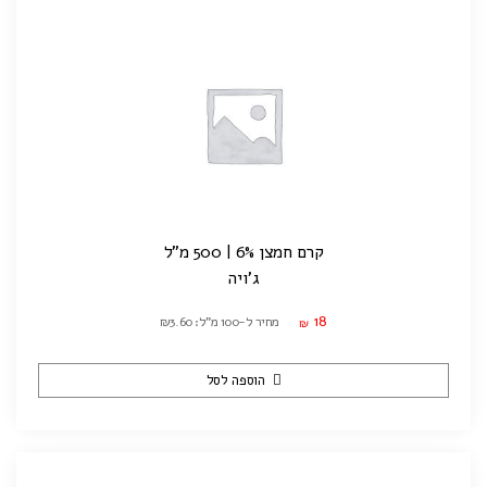
קרם חמצן 6% | 500 מ"ל
ג'ויה
18
מחיר ל-100 מ"ל: ₪3.60
₪
הוספה לסל