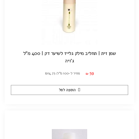
שמן זית | תחליב מילק גלייז לשיער דק | 400 מ"ל
ג'ויה
59
מחיר ל-100 מ"ל: ₪14.75
₪
הוספה לסל