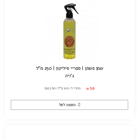
שמן פשתן | ספריי סיליקון | 250 מ"ל
ג'ויה
59
מחיר ל-100 מ"ל: ₪23.60
₪
הוספה לסל