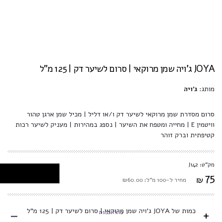
JOYA ג'ויה שמן מרוקאי | סרום לשיער דק | 125 מ"ל
מותג:
ג'ויה
סרום מסדרת שמן מרוקאי לשיער דק ו/או דליל | מכיל שמן ארגן טהור
וויטמין E | מחייה ומטפח את השיער | נספג במהירות | מעניק לשיער רכות
קטיפתית וברק זוהר
מק"ט: J142
75
₪
מחיר ל-100 מ"ל: ₪60.00
-
כמות של JOYA ג'ויה שמן מרוקאי | סרום לשיער דק | 125 מ"ל
+
בחרו כמות