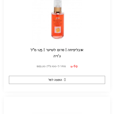
אובליפיחה | סרום לשיער | 125 מ"ל
ג'ויה
69
מחיר ל-100 מ"ל: ₪55.20
₪
הוספה לסל