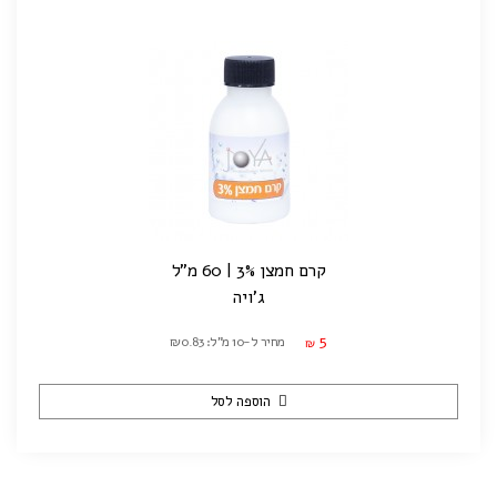
קרם חמצן 3% | 60 מ"ל
ג'ויה
5
מחיר ל-10 מ"ל: ₪0.83
₪
הוספה לסל