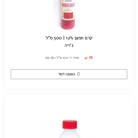
קרם חמצן 12% | 500 מ"ל
ג'ויה
18
מחיר ל-100 מ"ל: ₪3.60
₪
הוספה לסל