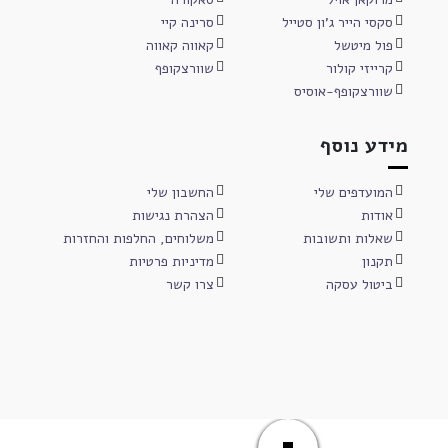
סקסי הייר ג'ון סטייל
סרינה קיי
פול מיטשל
קאווה קאווה
קרייזי קולור
שוורצקופף
שוורצקופף-אוסיס
מידע נוסף
המועדפים שלי
החשבון שלי
אודות
הצהרת נגישות
שאלות ותשובות
משלוחים, החלפות והחזרות
תקנון
מדיניות פרטיות
ביטול עסקה
צרו קשר