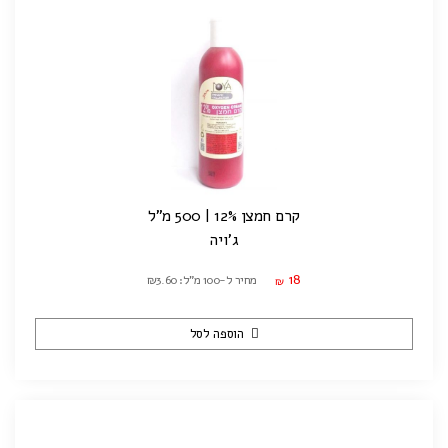
קרם חמצן 12% | 500 מ"ל
ג'ויה
18
מחיר ל-100 מ"ל: ₪3.60
₪
הוספה לסל