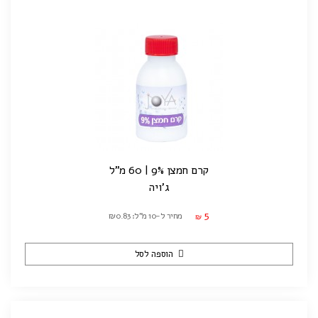
קרם חמצן 9% | 60 מ"ל
ג'ויה
5
מחיר ל-10 מ"ל: ₪0.83
₪
הוספה לסל