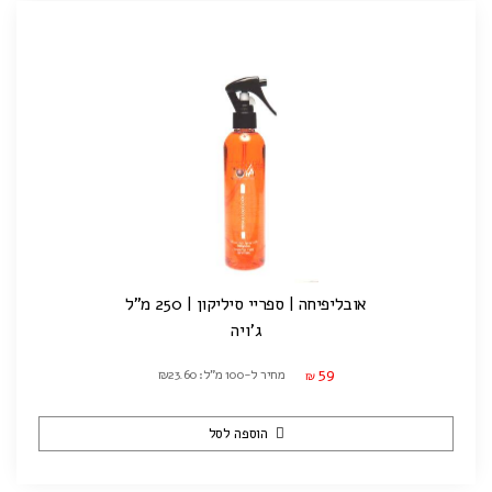
אובליפיחה | ספריי סיליקון | 250 מ"ל
ג'ויה
59
מחיר ל-100 מ"ל: ₪23.60
₪
הוספה לסל