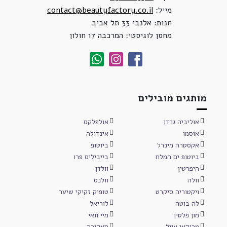
מייל:
contact@beautyfactory.co.il
חנות: אלנבי 33 תל אביב
מחסן לוגיסטי: המרכבה 17 חולון
מותגים מובילים
אוליביה גרדן
אולפלקס
אוסמו
אינדולה
אקסטרה מינרל
ביוטופ
ביוטופ ים המלח
בייביליס פרו
היפרטין
וולדן
וולה
וולנס
ויקטוריה סיקרט
טופיק זקיקי שיער
לה בוטה
לוריאל
מון פלטין
מיי וואי
מרוקאן אויל
סאקורה