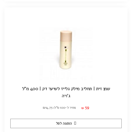
שמן זית | תחליב מילק גלייז לשיער דק | 400 מ"ל
ג'ויה
59
מחיר ל-100 מ"ל: ₪14.75
₪
הוספה לסל