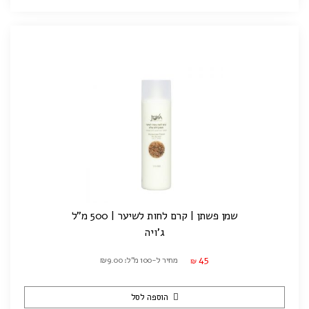
שמן פשתן | קרם לחות לשיער | 500 מ"ל
ג'ויה
45
מחיר ל-100 מ"ל: ₪9.00
₪
הוספה לסל