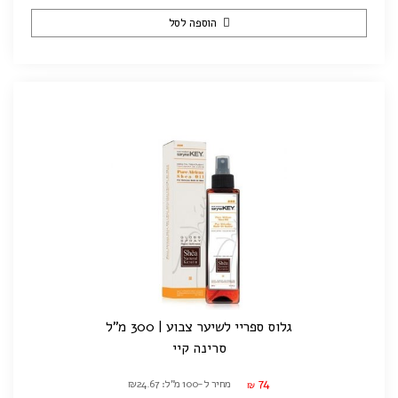
הוספה לסל
גלוס ספריי לשיער צבוע | 300 מ"ל
סרינה קיי
74
מחיר ל-100 מ"ל: ₪24.67
₪