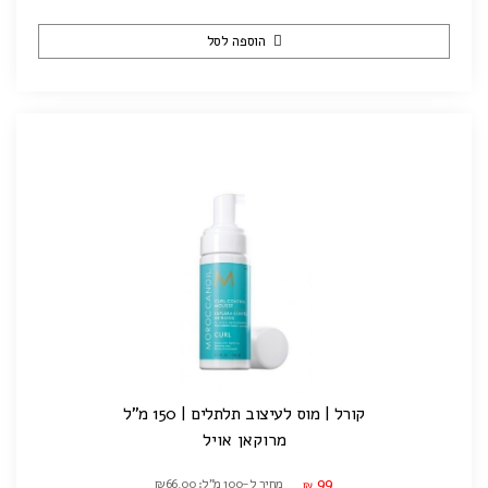
הוספה לסל
קורל | מוס לעיצוב תלתלים | 150 מ"ל
מרוקאן אויל
99
מחיר ל-100 מ"ל: ₪66.00
₪