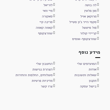
לה בוטה
לוריאל
מון פלטין
מיי וואי
מרוקאן אויל
סאקורה
סקסי הייר ג'ון סטייל
סרינה קיי
פול מיטשל
קאווה קאווה
קרייזי קולור
שוורצקופף
שוורצקופף-אוסיס
מידע נוסף
המועדפים שלי
החשבון שלי
אודות
הצהרת נגישות
שאלות ותשובות
משלוחים, החלפות והחזרות
תקנון
מדיניות פרטיות
ביטול עסקה
צרו קשר