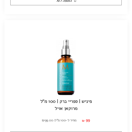
הוספה לסל
פיניש | ספריי ברק | 100 מ"ל
מרוקאן אויל
99
מחיר ל-100 מ"ל: ₪99.00
₪