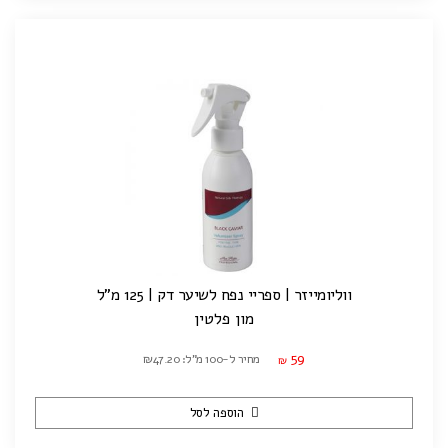
ווליומייזר | ספריי נפח לשיער דק | 125 מ"ל
מון פלטין
59
מחיר ל-100 מ"ל: ₪47.20
₪
הוספה לסל