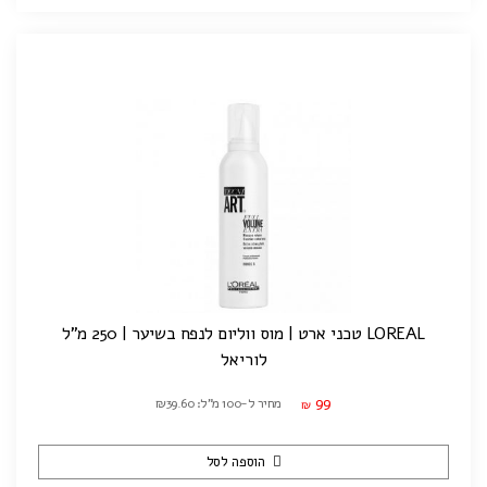
LOREAL טכני ארט | מוס ווליום לנפח בשיער | 250 מ"ל
לוריאל
99
מחיר ל-100 מ"ל: ₪39.60
₪
הוספה לסל