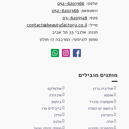
טלפון:
052-6201366
וואטסאפ:
052-6201366
פקס:
03-6205528
מייל:
contact@beautyfactory.co.il
חנות: אלנבי 33 תל אביב
מחסן לוגיסטי: המרכבה 17 חולון
מותגים מובילים
אוליביה גרדן
אולפלקס
אוסמו
אינדולה
אקסטרה מינרל
ביוטופ
ביוטופ ים המלח
בייביליס פרו
היפרטין
וולדן
וולה
וולנס
ויקטוריה סיקרט
טופיק זקיקי שיער