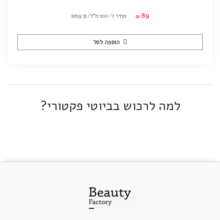
89
מחיר ל-100 מ"ל: ₪59.33
₪
הוספה לסל
למה לרכוש בביוטי פקטורי?