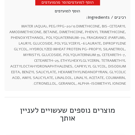
הוסף למועדפים
הסר מהמועדפים
הוסף למועדפים
רכיבים / Ingredients:
WATER (AQUA), PEG/PPG-20/15 DIMETHICONE, BIS-CETEARYL
AMODIMETHICONE, BETAINE, DIMETHICONE, PHENYL TRIMETHICONE,
PHENOXYETHANOL, POLYQUATERNIUM-70, FRAGRANCE (PARFUM),
LAURYL GLUCOSIDE, POLYGLYCERYL-6 LAURATE, DIPROPYLENE
GLYCOL, HYDROLYZED WHEAT PROTEIN PG-PROPYL SILANETRIOL,
MYRISTYL GLUCOSIDE, POLYQUATERNIUM 55, CETEARETH-7,
CETEARETH-25, ETHYLHEXYLGLYCERIN, TETRAMETHYL
ACETYLOCTAHYDRONAPHTHALENES, CAPRYLYL GLYCOL, DISODIUM
EDTA, BENZYL SALICYLATE, HEXAMETHYLINDANOPYRAN, GLYCOLIC
ACID, AMYL SALICYLATE, LINALOOL, LINALYL ACETATE, COUMARIN,
CITRONELLOL, GERANIOL, ALPHA-ISOMETHYL IONONE.
מוצרים נוספים שעשויים לעניין
אותך