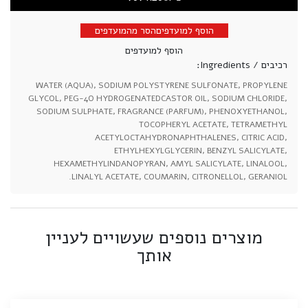
הוסף למועדפים
הסר מהמועדפים
הוסף למועדפים
רכיבים / Ingredients:
WATER (AQUA), SODIUM POLYSTYRENE SULFONATE, PROPYLENE
GLYCOL, PEG-4O HYDROGENATEDCASTOR OIL, SODIUM CHLORIDE,
SODIUM SULPHATE, FRAGRANCE (PARFUM), PHENOXYETHANOL,
TOCOPHERYL ACETATE, TETRAMETHYL
ACETYLOCTAHYDRONAPHTHALENES, CITRIC ACID,
ETHYLHEXYLGLYCERIN, BENZYL SALICYLATE,
HEXAMETHYLINDANOPYRAN, AMYL SALICYLATE, LINALOOL,
LINALYL ACETATE, COUMARIN, CITRONELLOL, GERANIOL.
מוצרים נוספים שעשויים לעניין
אותך