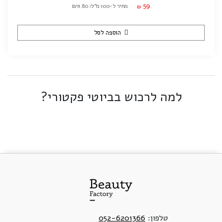
59
מחיר ל-100 מ"ל: ₪11.80
₪
הוספה לסל
למה לרכוש בביוטי פקטורי?
טלפון:
052-6201366