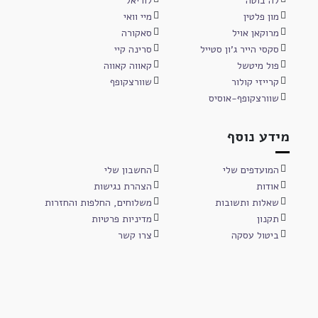
לה בוטה
לוריאל
מון פלטין
מיי וואי
מרוקאן אויל
סאקורה
סקסי הייר ג'ון סטייל
סרינה קיי
פול מיטשל
קאווה קאווה
קרייזי קולור
שוורצקופף
שוורצקופף-אוסיס
מידע נוסף
המועדפים שלי
החשבון שלי
אודות
הצהרת נגישות
שאלות ותשובות
משלוחים, החלפות והחזרות
תקנון
מדיניות פרטיות
ביטול עסקה
צרו קשר