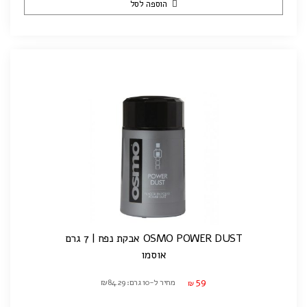
הוספה לסל
OSMO POWER DUST אבקת נפח | 7 גרם
אוסמו
59
מחיר ל-10 גרם: ₪84.29
₪