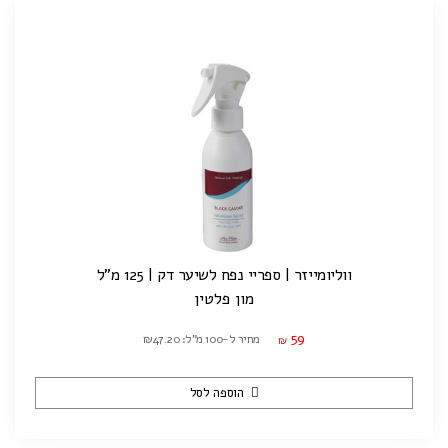
ווליומייזר | ספריי נפח לשיער דק | 125 מ"ל
מון פלטין
59
מחיר ל-100 מ"ל: ₪47.20
₪
הוספה לסל