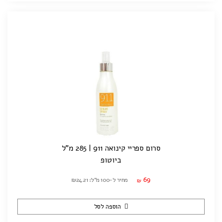
סרום ספריי קינואה 911 | 285 מ"ל
ביוטופ
69
מחיר ל-100 מ"ל: ₪24.21
₪
הוספה לסל