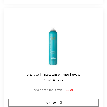
פיניש | ספריי עיצוב בינוני | 330 מ"ל
מרוקאן אויל
99
מחיר ל-100 מ"ל: ₪30.00
₪
הוספה לסל