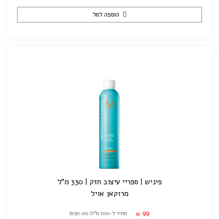
הוספה לסל
פיניש | ספריי עיצוב חזק | 330 מ"ל
מרוקאן אויל
99
מחיר ל-100 מ"ל: ₪30.00
₪