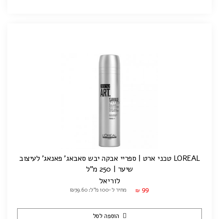
LOREAL טכני ארט | ספריי אבקה יבש סאבאג' פאנאג' לעיצוב
שיער | 250 מ"ל
לוריאל
99
מחיר ל-100 מ"ל: ₪39.60
₪
הוספה לסל