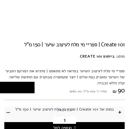
Create 101 | ספריי מי מלח לעיצוב שיער | 150 מ"ל
מותג:
ביוטופ CREATE 101
ספריי מי מלח לעיצוב השיער במראה לא מתאמץ | מדגיש את המרקם הטבעי
של השיער ומעניק נפח וגלים | יוצר טקסטורה מבוקרת עם תחושת שליטה
קלה וללא הכבדה
90
₪
מחיר ל-100 מ"ל: ₪60.00
-
כמות של Create 101 | ספריי מי מלח לעיצוב שיער | 150 מ"ל
+
בחרו כמות
הוספה לסל