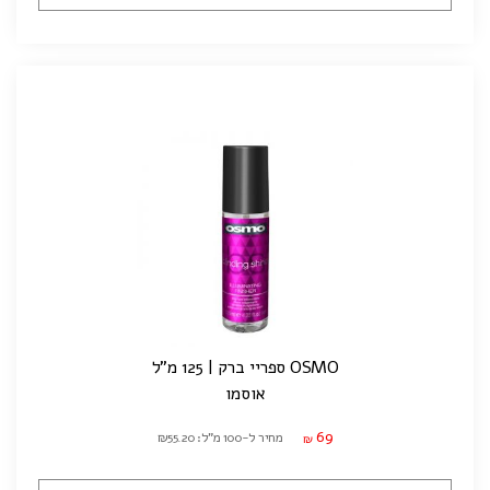
OSMO ספריי ברק | 125 מ"ל
אוסמו
69
מחיר ל-100 מ"ל: ₪55.20
₪