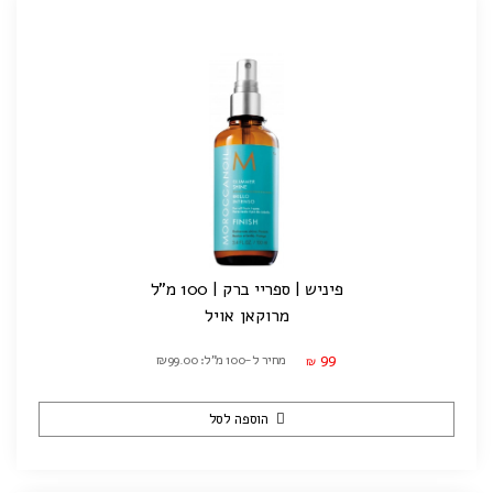
פיניש | ספריי ברק | 100 מ"ל
מרוקאן אויל
99
מחיר ל-100 מ"ל: ₪99.00
₪
הוספה לסל