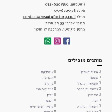
וואטסאפ:
052-6201366
פקס:
03-6205528
מייל:
contact@beautyfactory.co.il
חנות: אלנבי 33 תל אביב
מחסן לוגיסטי: המרכבה 17 חולון
מותגים מובילים
אוליביה גרדן
אולפלקס
אוסמו
אינדולה
אקסטרה מינרל
ביוטופ
ביוטופ ים המלח
בייביליס פרו
היפרטין
וולדן
וולה
וולנס
ויקטוריה סיקרט
טופיק זקיקי שיער